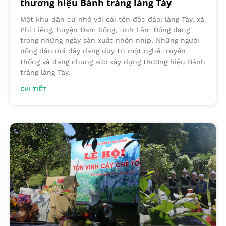
thương hiệu Bánh tráng làng Tày
Một khu dân cư nhỏ với cái tên độc đáo: làng Tày, xã
Phi Liêng, huyện Đam Rông, tỉnh Lâm Đồng đang
trong những ngày sản xuất nhộn nhịp. Những người
nông dân nơi đây đang duy trì một nghề truyền
thống và đang chung sức xây dựng thương hiệu Bánh
tráng làng Tày.
CHI TIẾT