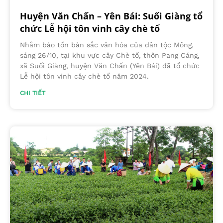
Huyện Văn Chấn – Yên Bái: Suối Giàng tổ
chức Lễ hội tôn vinh cây chè tổ
Nhằm bảo tồn bản sắc văn hóa của dân tộc Mông,
sáng 26/10, tại khu vực cây Chè tổ, thôn Pang Cáng,
xã Suối Giàng, huyện Văn Chấn (Yên Bái) đã tổ chức
Lễ hội tôn vinh cây chè tổ năm 2024.
CHI TIẾT