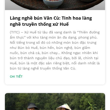
Làng nghề bún Vân Cù: Tinh hoa làng
nghề truyền thống xứ Huế
(TITC) – Xứ Huế từ lâu đã vang danh là “Thiên đường
ẩm thực” với kho tàng món ăn đa dạng, phong phú.
Nổi tiếng trong số đó có những món bún đặc trưng
như Bún bò Huế, bún hến, bún nghệ, bún giấm
nuốc, bún chả cá, bún chay… Không ngạc nhiên khi
bún trở thành nguyên liệu chủ đạo, bởi lẽ, chính tại
Huế, bún là một đặc sản riêng biệt, nổi danh nhất là
bún từ làng nghề truyền thống Vân Cù.
CHI TIẾT