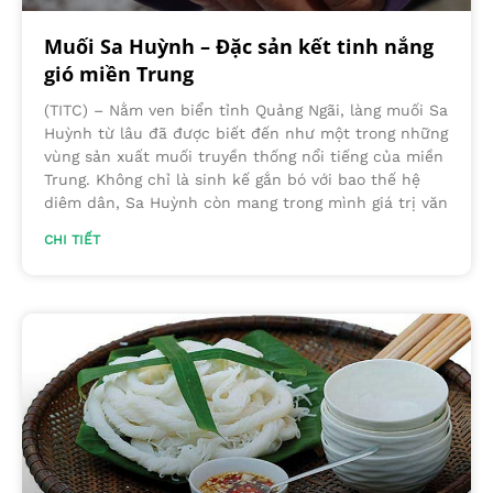
Muối Sa Huỳnh – Đặc sản kết tinh nắng
gió miền Trung
(TITC) – Nằm ven biển tỉnh Quảng Ngãi, làng muối Sa
Huỳnh từ lâu đã được biết đến như một trong những
vùng sản xuất muối truyền thống nổi tiếng của miền
Trung. Không chỉ là sinh kế gắn bó với bao thế hệ
diêm dân, Sa Huỳnh còn mang trong mình giá trị văn
CHI TIẾT