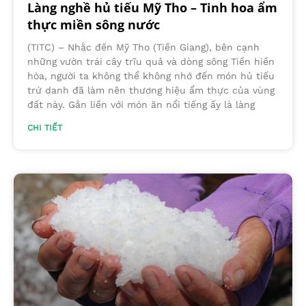
Làng nghề hủ tiếu Mỹ Tho – Tinh hoa ẩm
thực miền sông nước
(TITC) – Nhắc đến Mỹ Tho (Tiền Giang), bên cạnh
những vườn trái cây trĩu quả và dòng sông Tiền hiền
hòa, người ta không thể không nhớ đến món hủ tiếu
trứ danh đã làm nên thương hiệu ẩm thực của vùng
đất này. Gắn liền với món ăn nổi tiếng ấy là làng
CHI TIẾT