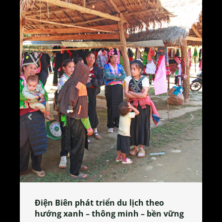
Làng làm bánh tẻ Phú Nhi – nơi lan
 vững
tỏa đặc sản xứ Đoài