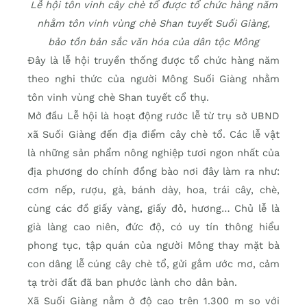
Lễ hội tôn vinh cây chè tổ được tổ chức hàng năm
nhằm tôn vinh vùng chè Shan tuyết Suối Giàng,
bảo tồn bản sắc văn hóa của dân tộc Mông
Đây là lễ hội truyền thống được tổ chức hàng năm
theo nghi thức của người Mông Suối Giàng nhằm
tôn vinh vùng chè Shan tuyết cổ thụ.
Mở đầu Lễ hội là hoạt động rước lễ từ trụ sở UBND
xã Suối Giàng đến địa điểm cây chè tổ. Các lễ vật
là những sản phẩm nông nghiệp tươi ngon nhất của
địa phương do chính đồng bào nơi đây làm ra như:
cơm nếp, rượu, gà, bánh dày, hoa, trái cây, chè,
cùng các đồ giấy vàng, giấy đỏ, hương… Chủ lễ là
già làng cao niên, đức độ, có uy tín thông hiểu
phong tục, tập quán của người Mông thay mặt bà
con dâng lễ cúng cây chè tổ, gửi gắm ước mơ, cảm
tạ trời đất đã ban phước lành cho dân bản.
Xã Suối Giàng nằm ở độ cao trên 1.300 m so với