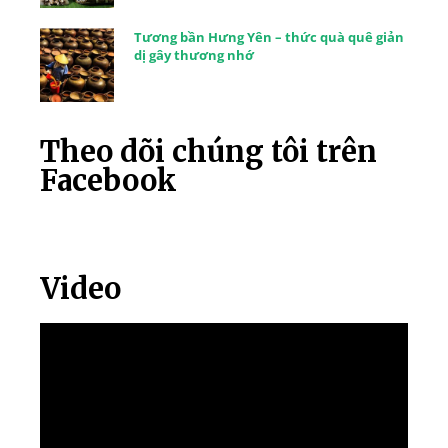
Tương bần Hưng Yên – thức quà quê giản
dị gây thương nhớ
Theo dõi chúng tôi trên
Facebook
Video