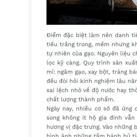
Điểm đặc biệt làm nên danh tiế
tiếu trắng trong, mềm nhưng kh
tự nhiên của gạo. Nguyên liệu 
lọc kỹ càng. Quy trình sản xuấ
mỉ: ngâm gạo, xay bột, tráng bá
đều đòi hỏi kinh nghiệm lâu nă
sai lệch nhỏ về độ nước hay th
chất lượng thành phẩm.
Ngày nay, nhiều cơ sở đã ứng
song không ít hộ gia đình vẫ
hương vị đặc trưng. Vào những 
hình ảnh những tấm bánh hủ tiế