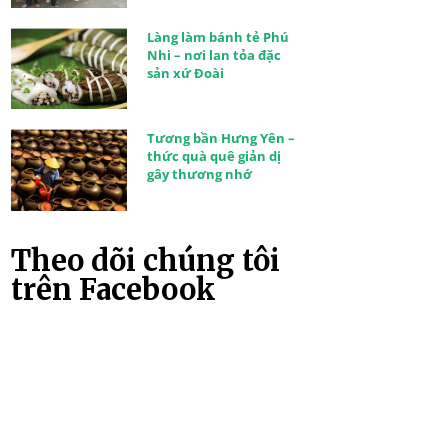
Làng làm bánh tẻ Phú
Nhi – nơi lan tỏa đặc
sản xứ Đoài
Tương bần Hưng Yên –
thức quà quê giản dị
gây thương nhớ
Theo dõi chúng tôi
trên Facebook