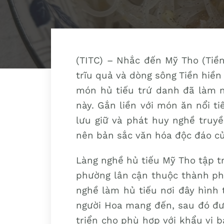
(TITC) – Nhắc đến Mỹ Tho (Tiền
trĩu quả và dòng sông Tiền hiề
món hủ tiếu trứ danh đã làm 
này. Gắn liền với món ăn nổi ti
lưu giữ và phát huy nghề truy
nên bản sắc văn hóa độc đáo c
Làng nghề hủ tiếu Mỹ Tho tập t
phường lân cận thuộc thành phố
nghề làm hủ tiếu nơi đây hình 
người Hoa mang đến, sau đó đượ
triển cho phù hợp với khẩu vị b