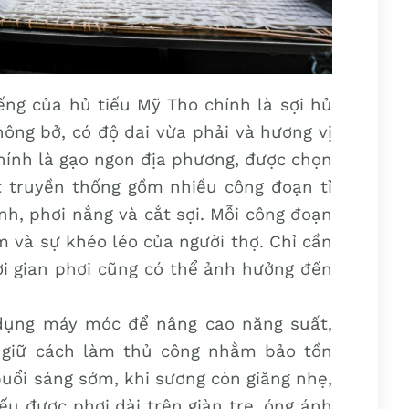
ng của hủ tiếu Mỹ Tho chính là sợi hủ
ông bở, có độ dai vừa phải và hương vị
chính là gạo ngon địa phương, được chọn
t truyền thống gồm nhiều công đoạn tỉ
nh, phơi nắng và cắt sợi. Mỗi công đoạn
m và sự khéo léo của người thợ. Chỉ cần
ời gian phơi cũng có thể ảnh hưởng đến
 dụng máy móc để nâng cao năng suất,
n giữ cách làm thủ công nhằm bảo tồn
buổi sáng sớm, khi sương còn giăng nhẹ,
u được phơi dài trên giàn tre, óng ánh