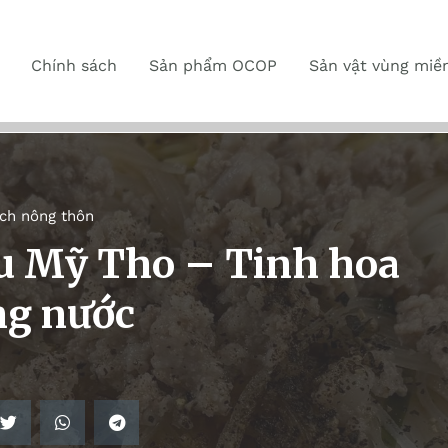
Chính sách
Sản phẩm OCOP
Sản vật vùng miề
ch nông thôn
ếu Mỹ Tho – Tinh hoa
ng nước