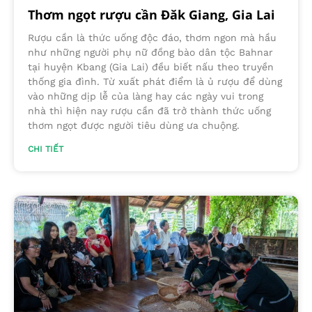
Thơm ngọt rượu cần Đăk Giang, Gia Lai
Rượu cần là thức uống độc đáo, thơm ngon mà hầu
như những người phụ nữ đồng bào dân tộc Bahnar
tại huyện Kbang (Gia Lai) đều biết nấu theo truyền
thống gia đình. Từ xuất phát điểm là ủ rượu để dùng
vào những dịp lễ của làng hay các ngày vui trong
nhà thì hiện nay rượu cần đã trở thành thức uống
thơm ngọt được người tiêu dùng ưa chuộng.
CHI TIẾT