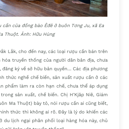
u cần của đồng bào Êđê ở buôn Tơng Ju, xã Ea
Ma Thuột. Ảnh: Hữu Hùng
ắk Lắk, cho đến nay, các loại rượu cần bán trên
n hóa truyền thống của người dân bản địa, chưa
, đăng ký về sở hữu bản quyền… Các địa phương
nh thức nghề chế biến, sản xuất rượu cần ở các
sản phẩm làm ra còn hạn chế, chưa thể áp dụng
trong sản xuất, chế biến. Chị H’Kjăp Niê, Giám
uôn Ma Thuột) bày tỏ, nói rượu cần ai cũng biết,
nh thức thì không ai rõ. Đây là lý do khiến các
 du lịch ngại phân phối loại hàng hóa này, chủ