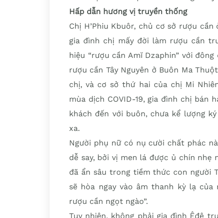
Hấp dẫn hương vị truyền thống
Chị H’Phiu Kbuôr, chủ cơ sở rượu cần
gia đình chị mấy đời làm rượu cần t
hiệu “rượu cần Amĭ Dzaphin” với đông
rượu cần Tây Nguyên ở Buôn Ma Thuột, 
chị, và cơ sở thứ hai của chị Mi Nhi
mùa dịch COVID-19, gia đình chị bán 
khách đến với buôn, chưa kể lượng ký
xa.
Người phụ nữ có nụ cười chất phác nà
dễ say, bởi vị men lá được ủ chín nhẹ 
đã ẩn sâu trong tiềm thức con người T
sẽ hòa ngay vào âm thanh kỳ lạ của n
rượu cần ngọt ngào”.
Tuy nhiên, không phải gia đình Êđê t