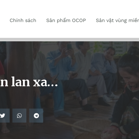
Chính sách
Sản phẩm OCOP
Sản vật vùng miề
n lan xa…