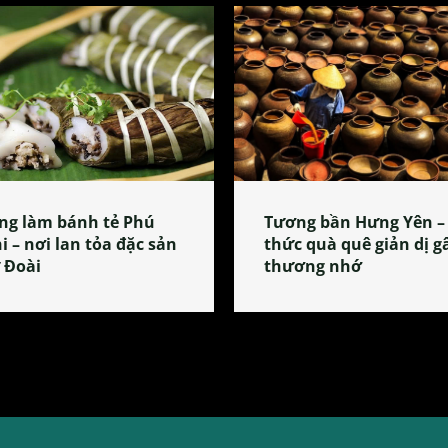
ng làm bánh tẻ Phú
Tương bần Hưng Yên –
i – nơi lan tỏa đặc sản
thức quà quê giản dị g
 Đoài
thương nhớ