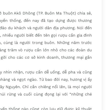
 ở buôn Akô Dhông (TP. Buôn Ma Thuột) chia sẻ,
ruyền thống, đến nay đã tạo dựng được thương
 đảo du khách và người dân địa phương. Nói đến
nhiều người biết đến tên gọi rượu cần gia đình
ên, cùng là người trong buôn. Những năm trước
hàng trăm vò rượu cần lớn nhỏ cho các đoàn du
 gởi cho các cơ sở kinh doanh, thương mại gần
y nhìn nhận, rượu cần dễ uống, dễ pha và cũng
nhàng và ngọt ngào. Từ bao đời nay, hương vị ấy
ây Nguyên. Chỉ cần chiêng nổi lên, là mọi người
úi rừng và cuối cùng đọng lại với “những ché
ruyền thống nào cũng còn lưu giữ được kỹ thuật