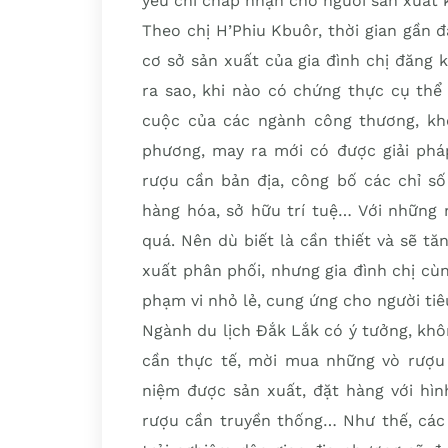
yếu chỉ chấp nhận cho người sản xuất k
Theo chị H’Phiu Kbuôr, thời gian gần đ
cơ sở sản xuất của gia đình chị đăng
ra sao, khi nào có chứng thực cụ thể
cuộc của các ngành công thương, kho
phương, may ra mới có được giải phá
rượu cần bản địa, công bố các chỉ số
hàng hóa, sở hữu trí tuệ… Với những 
quá. Nên dù biết là cần thiết và sẽ t
xuất phân phối, nhưng gia đình chị cù
phạm vi nhỏ lẻ, cung ứng cho người ti
Ngành du lịch Đắk Lắk có ý tưởng, kh
cần thực tế, mời mua những vò rượu
niệm được sản xuất, đặt hàng với hìn
rượu cần truyền thống… Như thế, các 