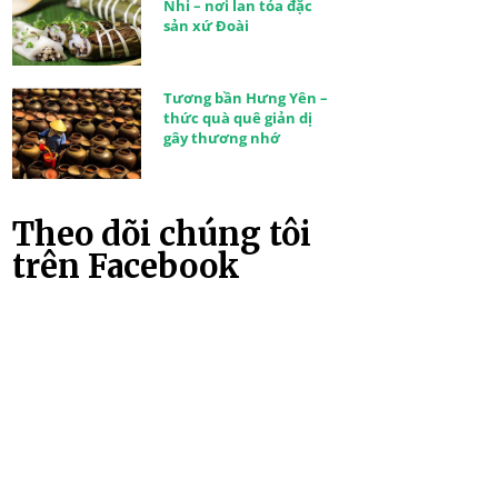
Nhi – nơi lan tỏa đặc
sản xứ Đoài
Tương bần Hưng Yên –
thức quà quê giản dị
gây thương nhớ
Theo dõi chúng tôi
trên Facebook