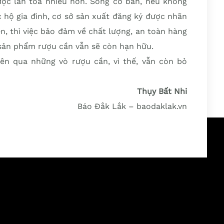
ược lan tỏa nhiều hơn. Song cơ bản, nếu không
 hộ gia đình, cơ sở sản xuất đăng ký được nhãn
n, thì việc bảo đảm về chất lượng, an toàn hàng
 sản phẩm rượu cần vẫn sẽ còn hạn hữu.
ên qua những vò rượu cần, vì thế, vẫn còn bỏ
Thụy Bất Nhi
Báo Đắk Lắk – baodaklak.vn