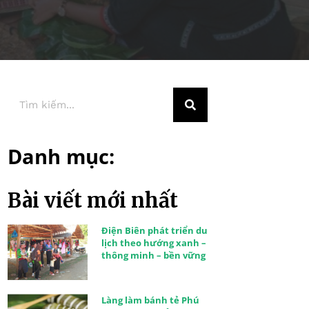
Danh mục:
Bài viết mới nhất
Điện Biên phát triển du
lịch theo hướng xanh –
thông minh – bền vững
Làng làm bánh tẻ Phú