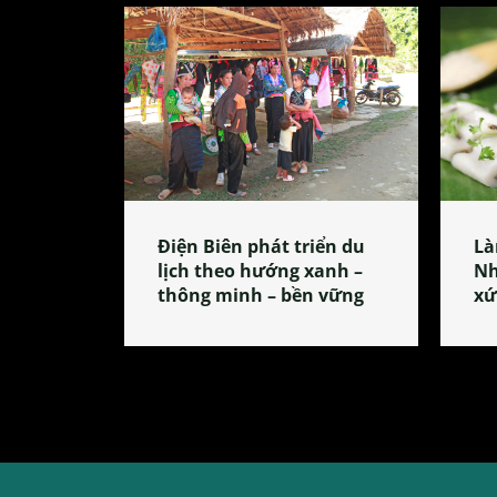
Điện Biên phát triển du
Là
lịch theo hướng xanh –
Nh
thông minh – bền vững
xứ