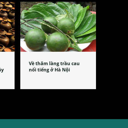
Về thăm làng trầu cau
ây
nổi tiếng ở Hà Nội