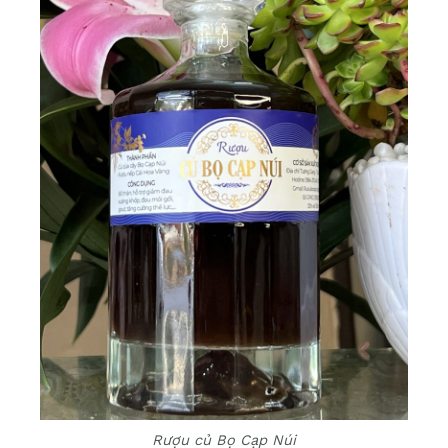
Rượu củ Bọ Cạp Núi