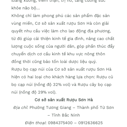
loãng xương, viêm thận, trị ho, tăng cường sức
khỏe não bộ…
Không chỉ làm phong phú các sản phẩm đặc sản
vùng miền, Cơ sở sản xuất rượu Sơn Hà còn giải
quyết nhu cầu việc làm cho lao động địa phương,
từ đó giúp cải thiện kinh tế gia đình, nâng cao chất
lượng cuộc sống của người dân, góp phần thúc đẩy
chuyển dịch cơ cấu kinh tế khu vực nông thôn
đồng thời cũng bảo tồn loài dược liệu quý.
Rượu bọ cạp núi của Cơ sở sản xuất rượu Sơn Hà
hiện có hai loại cho khách hàng lựa chọn: Rượu củ
bọ cạp núi (nồng độ 32% vol) và Rượu cây bọ cạp
núi (nồng độ 29% vol).
Cơ sở sản xuất Rượu Sơn Hà
Địa chỉ
: Phường Tương Giang – Thành phố Từ Sơn
– Tỉnh Bắc Ninh
Điện thoại
: 0984375400 – 0912636625