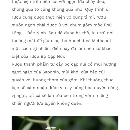
thực hiện trên bếp củi với ngọn lửa cháy đều,
không quá to cũng không quá nhỏ. Quy trình ủ
rượu cũng được thực hiện vô cùng tỉ mỉ, rượu
muốn ngon phải được ủ với chum gốm mộc Phù
Lãng – Bắc Ninh. Sau đó được hạ thổ, lưu trữ nơi
thoáng mát để giúp loại bỏ Andehit và Methanol
một cách tự nhiên, điều này đã làm nên sự khác
biệt của rượu Bọ Cạp Núi.
Rượu thành phẩm từ cây bọ cạp núi có mùi hương
ngọt ngào của Saponin, mùi khói của bếp củi
quyện với hương thơm của gốm. Khi thưởng thức
bạn sẽ cảm nhận được vị cay nồng hòa quyện cùng
vị ngọt, tất cả sẽ lan tỏa bên trong vòm miệng
khiến người lưu luyến không quên.