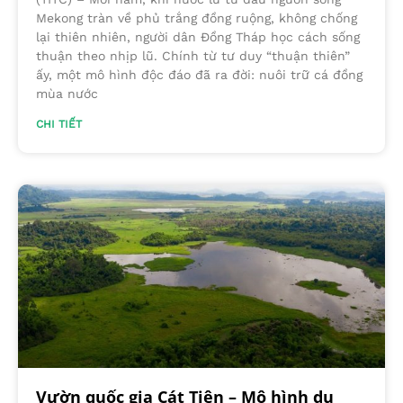
Mekong tràn về phủ trắng đồng ruộng, không chống
lại thiên nhiên, người dân Đồng Tháp học cách sống
thuận theo nhịp lũ. Chính từ tư duy “thuận thiên”
ấy, một mô hình độc đáo đã ra đời: nuôi trữ cá đồng
mùa nước
CHI TIẾT
Vườn quốc gia Cát Tiên – Mô hình du