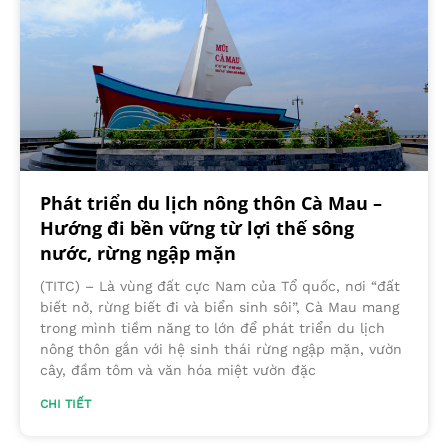
Phát triển du lịch nông thôn Cà Mau –
Hướng đi bền vững từ lợi thế sông
nước, rừng ngập mặn
(TITC) – Là vùng đất cực Nam của Tổ quốc, nơi “đất
biết nở, rừng biết đi và biển sinh sôi”, Cà Mau mang
trong mình tiềm năng to lớn để phát triển du lịch
nông thôn gắn với hệ sinh thái rừng ngập mặn, vườn
cây, đầm tôm và văn hóa miệt vườn đặc
CHI TIẾT