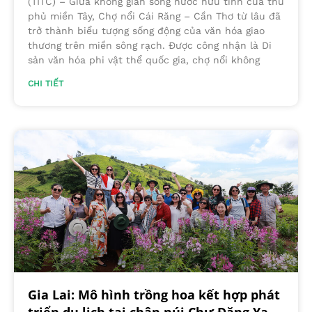
(TITC) – Giữa không gian sông nước hữu tình của thủ
phủ miền Tây, Chợ nổi Cái Răng – Cần Thơ từ lâu đã
trở thành biểu tượng sống động của văn hóa giao
thương trên miền sông rạch. Được công nhận là Di
sản văn hóa phi vật thể quốc gia, chợ nổi không
CHI TIẾT
Gia Lai: Mô hình trồng hoa kết hợp phát