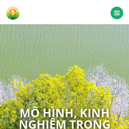
MÔ HÌNH, KINH
NGHIỆM TRONG