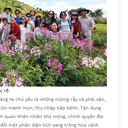
c rỡ
ng Ya chủ yếu là những nương rẫy cà phê, sắn,
t còn manh mún, thu nhập bấp bênh. Tận dụng
h quan thiên nhiên thơ mộng, chính quyền địa
đổi một phần diện tích sang trồng hoa cảnh