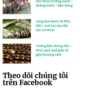
lịch theo hướng xanh –
thông minh – bền vững
Làng làm bánh tẻ Phú
Nhi – nơi lan tỏa đặc
sản xứ Đoài
Tương bần Hưng Yên –
thức quà quê giản dị
gây thương nhớ
Theo dõi chúng tôi
trên Facebook