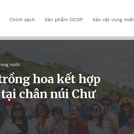
Chính sách
Sản phẩm OCOP
Sản vật vùng miề
rong nước
trồng hoa kết hợp
h tại chân núi Chư