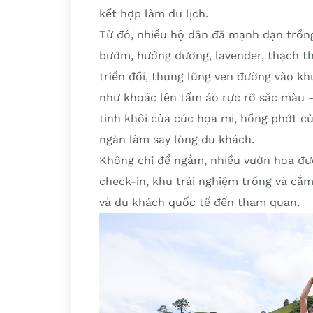
kết hợp làm du lịch.
Từ đó, nhiều hộ dân đã mạnh dạn trồng
bướm, hướng dương, lavender, thạch th
triền đồi, thung lũng ven đường vào kh
như khoác lên tấm áo rực rỡ sắc màu –
tinh khôi của cúc họa mi, hồng phớt c
ngàn làm say lòng du khách.
Không chỉ để ngắm, nhiều vườn hoa đư
check-in, khu trải nghiệm trồng và cắm
và du khách quốc tế đến tham quan.