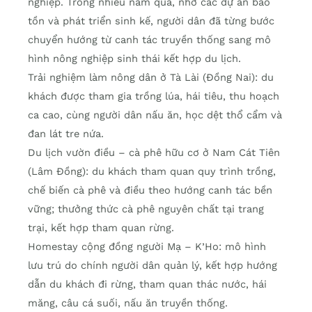
nghiệp. Trong nhiều năm qua, nhờ các dự án bảo
tồn và phát triển sinh kế, người dân đã từng bước
chuyển hướng từ canh tác truyền thống sang mô
hình nông nghiệp sinh thái kết hợp du lịch.
Trải nghiệm làm nông dân ở Tà Lài (Đồng Nai): du
khách được tham gia trồng lúa, hái tiêu, thu hoạch
ca cao, cùng người dân nấu ăn, học dệt thổ cẩm và
đan lát tre nứa.
Du lịch vườn điều – cà phê hữu cơ ở Nam Cát Tiên
(Lâm Đồng): du khách tham quan quy trình trồng,
chế biến cà phê và điều theo hướng canh tác bền
vững; thưởng thức cà phê nguyên chất tại trang
trại, kết hợp tham quan rừng.
Homestay cộng đồng người Mạ – K’Ho: mô hình
lưu trú do chính người dân quản lý, kết hợp hướng
dẫn du khách đi rừng, tham quan thác nước, hái
măng, câu cá suối, nấu ăn truyền thống.