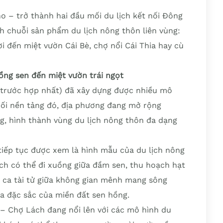
o – trở thành hai đầu mối du lịch kết nối Đông
ành chuỗi sản phẩm du lịch nông thôn liên vùng:
 đến miệt vườn Cái Bè, chợ nổi Cái Thia hay cù
ồng sen đến miệt vườn trái ngọt
trước hợp nhất) đã xây dựng được nhiều mô
 nối nền tảng đó, địa phương đang mở rộng
ng, hình thành vùng du lịch nông thôn đa dạng
iếp tục được xem là hình mẫu của du lịch nông
ách có thể đi xuồng giữa đầm sen, thu hoạch hạt
 ca tài tử giữa không gian mênh mang sông
ừa đặc sắc của miền đất sen hồng.
y – Chợ Lách đang nổi lên với các mô hình du