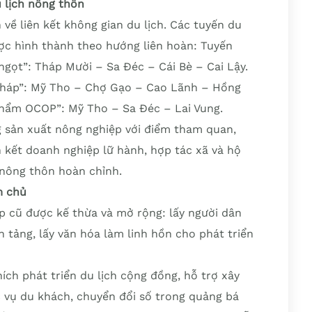
u lịch nông thôn
 về liên kết không gian du lịch. Các tuyến du
ược hình thành theo hướng liên hoàn: Tuyến
ngọt”: Tháp Mười – Sa Đéc – Cái Bè – Cai Lậy.
Tháp”: Mỹ Tho – Chợ Gạo – Cao Lãnh – Hồng
phẩm OCOP”: Mỹ Tho – Sa Đéc – Lai Vung.
g sản xuất nông nghiệp với điểm tham quan,
n kết doanh nghiệp lữ hành, hợp tác xã và hộ
h nông thôn hoàn chỉnh.
m chủ
 cũ được kế thừa và mở rộng: lấy người dân
 tảng, lấy văn hóa làm linh hồn cho phát triển
ch phát triển du lịch cộng đồng, hỗ trợ xây
 vụ du khách, chuyển đổi số trong quảng bá