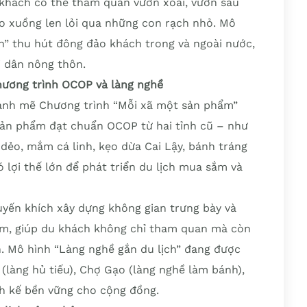
u khách có thể tham quan vườn xoài, vườn sầu
hèo xuồng len lỏi qua những con rạch nhỏ. Mô
” thu hút đông đảo khách trong và ngoài nước,
 dân nông thôn.
chương trình OCOP và làng nghề
ạnh mẽ Chương trình “Mỗi xã một sản phẩm”
 sản phẩm đạt chuẩn OCOP từ hai tỉnh cũ – như
dẻo, mắm cá linh, kẹo dừa Cai Lậy, bánh tráng
 lợi thế lớn để phát triển du lịch mua sắm và
uyến khích xây dựng không gian trưng bày và
ệm, giúp du khách không chỉ tham quan mà còn
. Mô hình “Làng nghề gắn du lịch” đang được
(làng hủ tiếu), Chợ Gạo (làng nghề làm bánh),
nh kế bền vững cho cộng đồng.