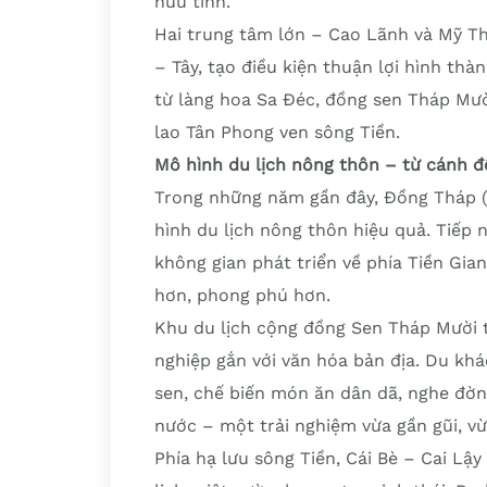
hữu tình.
Hai trung tâm lớn – Cao Lãnh và Mỹ Th
– Tây, tạo điều kiện thuận lợi hình th
từ làng hoa Sa Đéc, đồng sen Tháp Mười
lao Tân Phong ven sông Tiền.
Mô hình du lịch nông thôn – từ cánh đ
Trong những năm gần đây, Đồng Tháp (
hình du lịch nông thôn hiệu quả. Tiếp
không gian phát triển về phía Tiền Gia
hơn, phong phú hơn.
Khu du lịch cộng đồng Sen Tháp Mười t
nghiệp gắn với văn hóa bản địa. Du kh
sen, chế biến món ăn dân dã, nghe đờn
nước – một trải nghiệm vừa gần gũi, v
Phía hạ lưu sông Tiền, Cái Bè – Cai Lậ