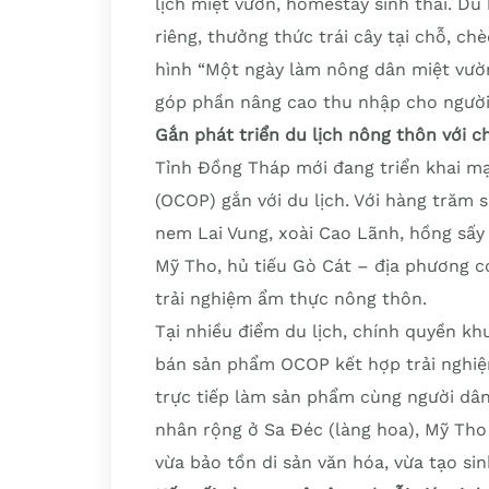
lịch miệt vườn, homestay sinh thái. D
riêng, thưởng thức trái cây tại chỗ, c
hình “Một ngày làm nông dân miệt vườn
góp phần nâng cao thu nhập cho người
Gắn phát triển du lịch nông thôn với 
Tỉnh Đồng Tháp mới đang triển khai m
(OCOP) gắn với du lịch. Với hàng trăm
nem Lai Vung, xoài Cao Lãnh, hồng sấy 
Mỹ Tho, hủ tiếu Gò Cát – địa phương có
trải nghiệm ẩm thực nông thôn.
Tại nhiều điểm du lịch, chính quyền kh
bán sản phẩm OCOP kết hợp trải nghi
trực tiếp làm sản phẩm cùng người dân
nhân rộng ở Sa Đéc (làng hoa), Mỹ Tho 
vừa bảo tồn di sản văn hóa, vừa tạo si