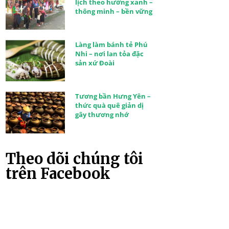
lịch theo hướng xanh –
thông minh – bền vững
Làng làm bánh tẻ Phú
Nhi – nơi lan tỏa đặc
sản xứ Đoài
Tương bần Hưng Yên –
thức quà quê giản dị
gây thương nhớ
Theo dõi chúng tôi
trên Facebook