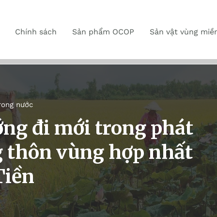
Chính sách
Sản phẩm OCOP
Sản vật vùng miề
rong nước
g đi mới trong phát
ng thôn vùng hợp nhất
Tiền