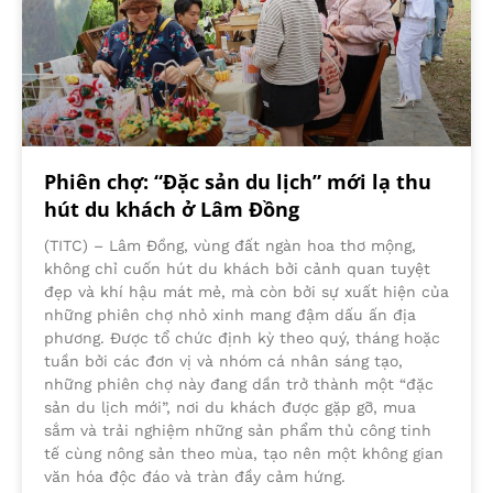
Phiên chợ: “Đặc sản du lịch” mới lạ thu
hút du khách ở Lâm Đồng
(TITC) – Lâm Đồng, vùng đất ngàn hoa thơ mộng,
không chỉ cuốn hút du khách bởi cảnh quan tuyệt
đẹp và khí hậu mát mẻ, mà còn bởi sự xuất hiện của
những phiên chợ nhỏ xinh mang đậm dấu ấn địa
phương. Được tổ chức định kỳ theo quý, tháng hoặc
tuần bởi các đơn vị và nhóm cá nhân sáng tạo,
những phiên chợ này đang dần trở thành một “đặc
sản du lịch mới”, nơi du khách được gặp gỡ, mua
sắm và trải nghiệm những sản phẩm thủ công tinh
tế cùng nông sản theo mùa, tạo nên một không gian
văn hóa độc đáo và tràn đầy cảm hứng.