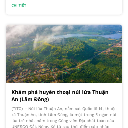
CHI TIẾT
Khám phá huyền thoại núi lửa Thuận
An (Lâm Đồng)
(TITC) – Núi lửa Thuận An, nằm sát Quốc lộ 14, thuộc
xã Thuận An, tỉnh Lâm Đồng, là một trong 5 ngọn núi
lửa trẻ nhất nằm trong Công viên Địa chất toàn cầu
UNESCO Đắk Nông. Kể từ sau thời điểm sáp nhập