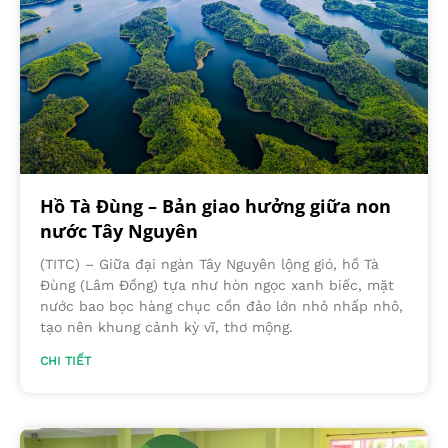
Hồ Tà Đùng – Bản giao hưởng giữa non
nước Tây Nguyên
(TITC) – Giữa đại ngàn Tây Nguyên lộng gió, hồ Tà
Đùng (Lâm Đồng) tựa như hòn ngọc xanh biếc, mặt
nước bao bọc hàng chục cồn đảo lớn nhỏ nhấp nhô,
tạo nên khung cảnh kỳ vĩ, thơ mộng.
CHI TIẾT