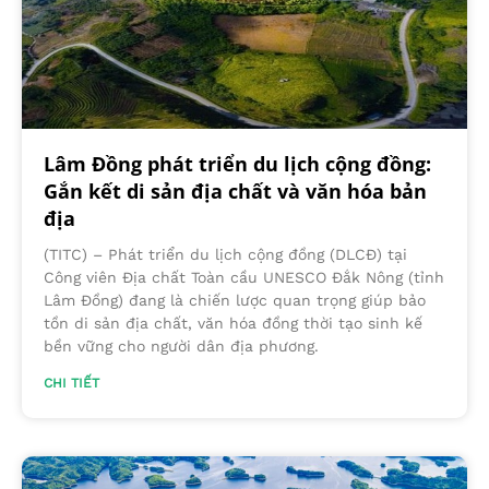
Lâm Đồng phát triển du lịch cộng đồng:
Gắn kết di sản địa chất và văn hóa bản
địa
(TITC) – Phát triển du lịch cộng đồng (DLCĐ) tại
Công viên Địa chất Toàn cầu UNESCO Đắk Nông (tỉnh
Lâm Đồng) đang là chiến lược quan trọng giúp bảo
tồn di sản địa chất, văn hóa đồng thời tạo sinh kế
bền vững cho người dân địa phương.
CHI TIẾT