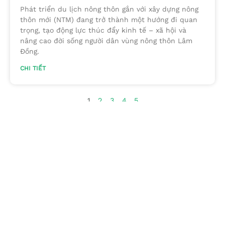
Phát triển du lịch nông thôn gắn với xây dựng nông
thôn mới (NTM) đang trở thành một hướng đi quan
trọng, tạo động lực thúc đẩy kinh tế – xã hội và
nâng cao đời sống người dân vùng nông thôn Lâm
Đồng.
CHI TIẾT
1
2
3
4
5
Chuyên trang quảng bá du lịch nông thôn trên website
du lịch quốc gia của Cục Du lịch Quốc gia Việt Nam