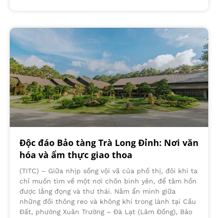
Độc đáo Bảo tàng Trà Long Đỉnh: Nơi văn
hóa và ẩm thực giao thoa
(TITC) – Giữa nhịp sống vội vã của phố thị, đôi khi ta
chỉ muốn tìm về một nơi chốn bình yên, để tâm hồn
được lắng đọng và thư thái. Nằm ẩn mình giữa
những đồi thông reo và không khí trong lành tại Cầu
Đất, phường Xuân Trường – Đà Lạt (Lâm Đồng), Bảo