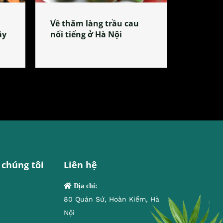
Về thăm làng trầu cau
ây
nổi tiếng ở Hà Nội
 chúng tôi
Liên hệ
Địa chỉ:
80 Quán Sứ, Hoàn Kiếm, Hà
Nội