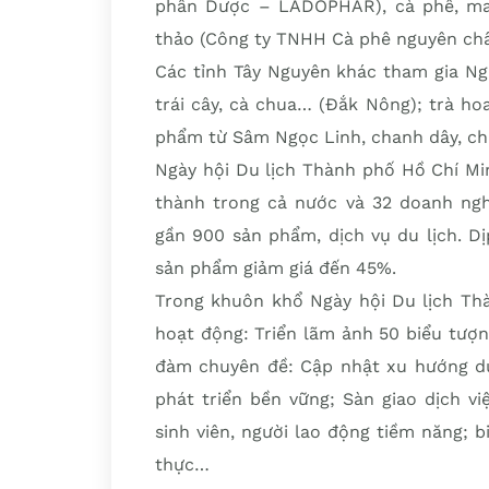
phần Dược – LADOPHAR), cà phê, macc
thảo (Công ty TNHH Cà phê nguyên ch
Các tỉnh Tây Nguyên khác tham gia Ng
trái cây, cà chua… (Đắk Nông); trà hoa
phẩm từ Sâm Ngọc Linh, chanh dây, ch
Ngày hội Du lịch Thành phố Hồ Chí Mi
thành trong cả nước và 32 doanh ngh
gần 900 sản phẩm, dịch vụ du lịch. D
sản phẩm giảm giá đến 45%.
Trong khuôn khổ Ngày hội Du lịch Thà
hoạt động: Triển lãm ảnh 50 biểu tượn
đàm chuyên đề: Cập nhật xu hướng du 
phát triển bền vững; Sàn giao dịch v
sinh viên, người lao động tiềm năng; b
thực…