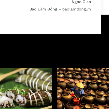
Ngọc Giao
Báo Lâm Đồng – baolamdong.vn