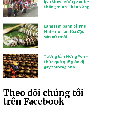
lịch theo hướng xanh –
thông minh – bền vững
Làng làm bánh tẻ Phú
Nhi – nơi lan tỏa đặc
sản xứ Đoài
Tương bần Hưng Yên –
thức quà quê giản dị
gây thương nhớ
Theo dõi chúng tôi
trên Facebook