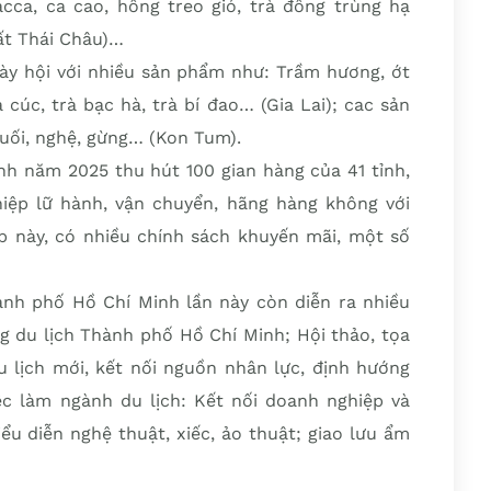
a, ca cao, hồng treo gió, trà đông trùng hạ
ất Thái Châu)…
ày hội với nhiều sản phẩm như: Trầm hương, ớt
 cúc, trà bạc hà, trà bí đao… (Gia Lai); cac sản
uối, nghệ, gừng… (Kon Tum).
nh năm 2025 thu hút 100 gian hàng của 41 tỉnh,
iệp lữ hành, vận chuyển, hãng hàng không với
ịp này, có nhiều chính sách khuyến mãi, một số
nh phố Hồ Chí Minh lần này còn diễn ra nhiều
g du lịch Thành phố Hồ Chí Minh; Hội thảo, tọa
lịch mới, kết nối nguồn nhân lực, định hướng
iệc làm ngành du lịch: Kết nối doanh nghiệp và
iểu diễn nghệ thuật, xiếc, ảo thuật; giao lưu ẩm