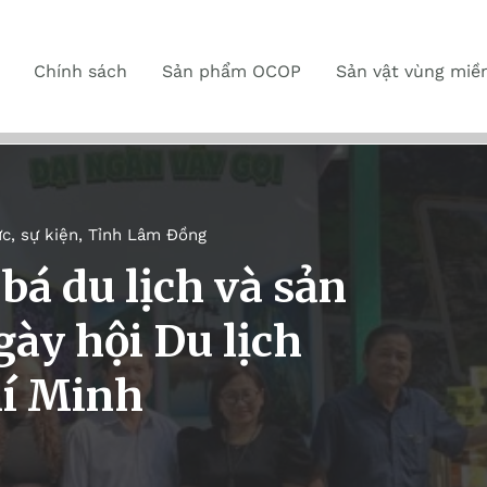
Chính sách
Sản phẩm OCOP
Sản vật vùng miề
ức, sự kiện
,
Tỉnh Lâm Đồng
á du lịch và sản
ày hội Du lịch
í Minh