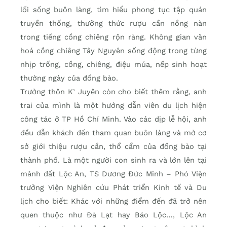
lối sống buôn làng, tìm hiểu phong tục tập quán
truyền thống, thưởng thức rượu cần nồng nàn
trong tiếng cồng chiêng rộn ràng. Không gian văn
hoá cồng chiêng Tây Nguyên sống động trong từng
nhịp trống, cồng, chiêng, điệu múa, nếp sinh hoạt
thường ngày của đồng bào.
Trưởng thôn K’ Juyên còn cho biết thêm rằng, anh
trai của mình là một hướng dẫn viên du lịch hiện
công tác ở TP Hồ Chí Minh. Vào các dịp lễ hội, anh
đều dẫn khách đến tham quan buôn làng và mở cơ
sở giới thiệu rượu cần, thổ cẩm của đồng bào tại
thành phố. Là một người con sinh ra và lớn lên tại
mảnh đất Lộc An, TS Dương Đức Minh – Phó Viện
trưởng Viện Nghiên cứu Phát triển Kinh tế và Du
lịch cho biết: Khác với những điểm đến đã trở nên
quen thuộc như Đà Lạt hay Bảo Lộc…, Lộc An