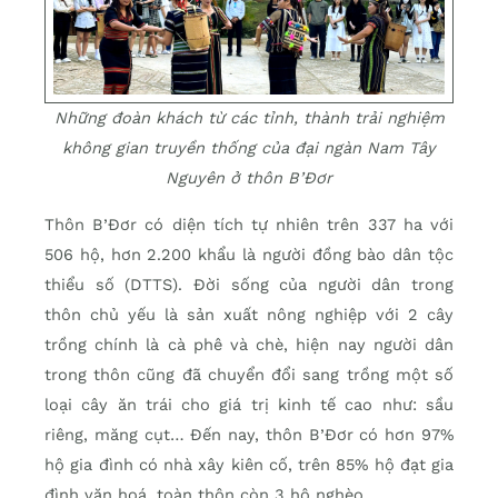
Những đoàn khách từ các tỉnh, thành trải nghiệm
không gian truyền thống của đại ngàn Nam Tây
Nguyên ở thôn B’Đơr
Thôn B’Đơr có diện tích tự nhiên trên 337 ha với
506 hộ, hơn 2.200 khẩu là người đồng bào dân tộc
thiểu số (DTTS). Đời sống của người dân trong
thôn chủ yếu là sản xuất nông nghiệp với 2 cây
trồng chính là cà phê và chè, hiện nay người dân
trong thôn cũng đã chuyển đổi sang trồng một số
loại cây ăn trái cho giá trị kinh tế cao như: sầu
riêng, măng cụt… Đến nay, thôn B’Đơr có hơn 97%
hộ gia đình có nhà xây kiên cố, trên 85% hộ đạt gia
đình văn hoá, toàn thôn còn 3 hộ nghèo.