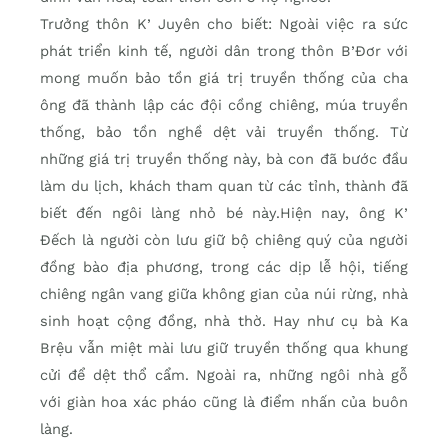
Trưởng thôn K’ Juyên cho biết: Ngoài việc ra sức
phát triển kinh tế, người dân trong thôn B’Đơr với
mong muốn bảo tồn giá trị truyền thống của cha
ông đã thành lập các đội cồng chiêng, múa truyền
thống, bảo tồn nghề dệt vải truyền thống. Từ
những giá trị truyền thống này, bà con đã bước đầu
làm du lịch, khách tham quan từ các tỉnh, thành đã
biết đến ngôi làng nhỏ bé này.Hiện nay, ông K’
Đếch là người còn lưu giữ bộ chiêng quý của người
đồng bào địa phương, trong các dịp lễ hội, tiếng
chiêng ngân vang giữa không gian của núi rừng, nhà
sinh hoạt cộng đồng, nhà thờ. Hay như cụ bà Ka
Brệu vẫn miệt mài lưu giữ truyền thống qua khung
cửi để dệt thổ cẩm. Ngoài ra, những ngôi nhà gỗ
với giàn hoa xác pháo cũng là điểm nhấn của buôn
làng.