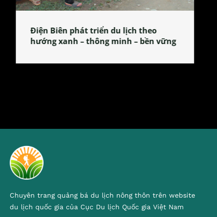
Làng làm bánh tẻ Phú Nhi – nơi lan
tỏa đặc sản xứ Đoài
Chuyên trang quảng bá du lịch nông thôn trên website
du lịch quốc gia của Cục Du lịch Quốc gia Việt Nam