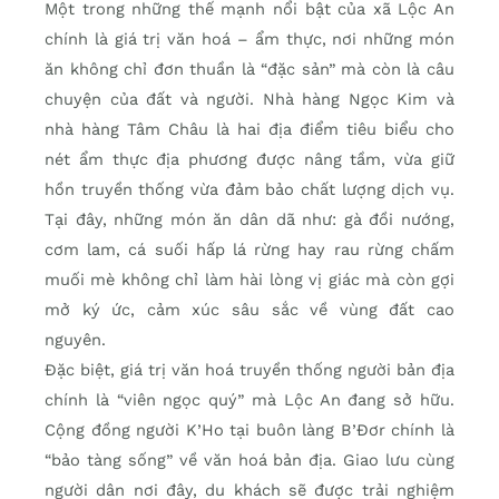
Một trong những thế mạnh nổi bật của xã Lộc An
chính là giá trị văn hoá – ẩm thực, nơi những món
ăn không chỉ đơn thuần là “đặc sản” mà còn là câu
chuyện của đất và người. Nhà hàng Ngọc Kim và
nhà hàng Tâm Châu là hai địa điểm tiêu biểu cho
nét ẩm thực địa phương được nâng tầm, vừa giữ
hồn truyền thống vừa đảm bảo chất lượng dịch vụ.
Tại đây, những món ăn dân dã như: gà đồi nướng,
cơm lam, cá suối hấp lá rừng hay rau rừng chấm
muối mè không chỉ làm hài lòng vị giác mà còn gợi
mở ký ức, cảm xúc sâu sắc về vùng đất cao
nguyên.
Đặc biệt, giá trị văn hoá truyền thống người bản địa
chính là “viên ngọc quý” mà Lộc An đang sở hữu.
Cộng đồng người K’Ho tại buôn làng B’Đơr chính là
“bảo tàng sống” về văn hoá bản địa. Giao lưu cùng
người dân nơi đây, du khách sẽ được trải nghiệm