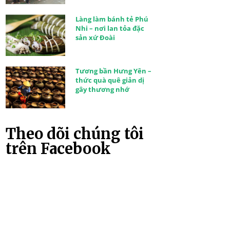
Làng làm bánh tẻ Phú
Nhi – nơi lan tỏa đặc
sản xứ Đoài
Tương bần Hưng Yên –
thức quà quê giản dị
gây thương nhớ
Theo dõi chúng tôi
trên Facebook