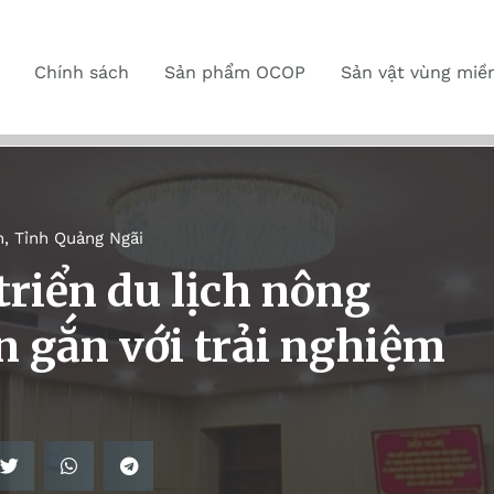
Chính sách
Sản phẩm OCOP
Sản vật vùng miề
n
,
Tỉnh Quảng Ngãi
riển du lịch nông
n gắn với trải nghiệm