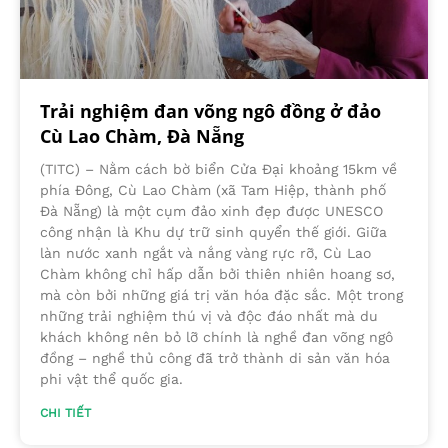
Trải nghiệm đan võng ngô đồng ở đảo
Cù Lao Chàm, Đà Nẵng
(TITC) – Nằm cách bờ biển Cửa Đại khoảng 15km về
phía Đông, Cù Lao Chàm (xã Tam Hiệp, thành phố
Đà Nẵng) là một cụm đảo xinh đẹp được UNESCO
công nhận là Khu dự trữ sinh quyển thế giới. Giữa
làn nước xanh ngắt và nắng vàng rực rỡ, Cù Lao
Chàm không chỉ hấp dẫn bởi thiên nhiên hoang sơ,
mà còn bởi những giá trị văn hóa đặc sắc. Một trong
những trải nghiệm thú vị và độc đáo nhất mà du
khách không nên bỏ lỡ chính là nghề đan võng ngô
đồng – nghề thủ công đã trở thành di sản văn hóa
phi vật thể quốc gia.
CHI TIẾT