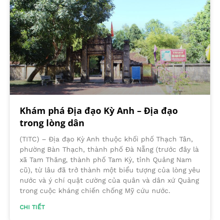
Khám phá Địa đạo Kỳ Anh – Địa đạo
trong lòng dân
(TITC) – Địa đạo Kỳ Anh thuộc khối phố Thạch Tân,
phường Bàn Thạch, thành phố Đà Nẵng (trước đây là
xã Tam Thăng, thành phố Tam Kỳ, tỉnh Quảng Nam
cũ), từ lâu đã trở thành một biểu tượng của lòng yêu
nước và ý chí quật cường của quân và dân xứ Quảng
trong cuộc kháng chiến chống Mỹ cứu nước.
CHI TIẾT