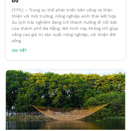
đô
(TITC) – Trong xu thế phát triển bền vững và thân
thiện với môi trường, nông nghiệp sinh thái kết hợp
du lịch trải nghiệm đang trở thành hướng đi nổi bật
của thành phố Đà Nẵng. Mô hình này không chỉ giúp
nâng cao giá trị sản xuất nông nghiệp, cải thiện đời
sống
CHI TIẾT