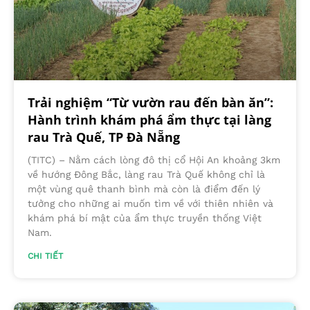
Trải nghiệm “Từ vườn rau đến bàn ăn”:
Hành trình khám phá ẩm thực tại làng
rau Trà Quế, TP Đà Nẵng
(TITC) – Nằm cách lòng đô thị cổ Hội An khoảng 3km
về hướng Đông Bắc, làng rau Trà Quế không chỉ là
một vùng quê thanh bình mà còn là điểm đến lý
tưởng cho những ai muốn tìm về với thiên nhiên và
khám phá bí mật của ẩm thực truyền thống Việt
Nam.
CHI TIẾT