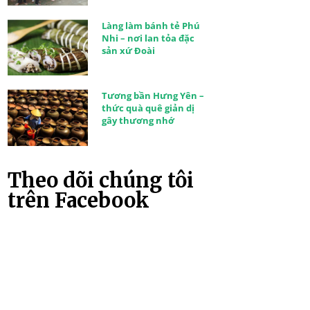
Làng làm bánh tẻ Phú
Nhi – nơi lan tỏa đặc
sản xứ Đoài
Tương bần Hưng Yên –
thức quà quê giản dị
gây thương nhớ
Theo dõi chúng tôi
trên Facebook