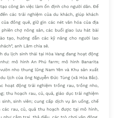
 tạo công ăn việc làm ổn định cho người dân. Để
 đến các trải nghiệm của du khách, giúp khách
ủa đồng quê, giữ gìn các nét văn hóa của địa
hiên chợ nông sản, các buổi giao lưu hát bài
ào tạo, hướng dẫn các kỹ năng cho người lao
hách”, anh Lâm chia sẻ.
h du lịch sinh thái tại Hòa Vang đang hoạt động
 như: mô hình An Phú farm; mô hình Banarita
 vườn nho thung lũng Nam Yên và Khu sản xuất
 du lịch của ông Nguyễn Đức Tùng (xã Hòa Bắc).
c hoạt động trải nghiệm trồng rau, trồng nho,
; thu hoạch rau, củ, quả, giáo dục trải nghiệm
 sinh, sinh viên; cung cấp dịch vụ ăn uống, chế
 các rau, củ, quả thu hoạch được tại mô hình,
ụ như cắm trại, thả diều, các trò chơi vận động,