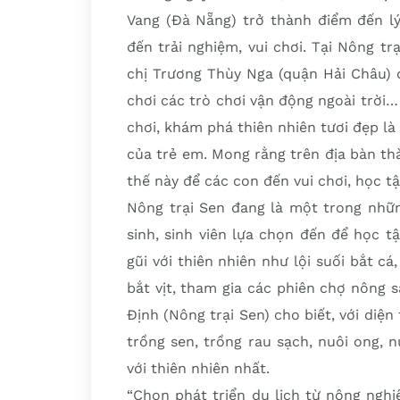
Vang (Đà Nẵng) trở thành điểm đến l
đến trải nghiệm, vui chơi. Tại Nông tr
chị Trương Thùy Nga (quận Hải Châu)
chơi các trò chơi vận động ngoài trời… 
chơi, khám phá thiên nhiên tươi đẹp là 
của trẻ em. Mong rằng trên địa bàn t
thế này để các con đến vui chơi, học tậ
Nông trại Sen đang là một trong nhữn
sinh, sinh viên lựa chọn đến để học t
gũi với thiên nhiên như lội suối bắt cá,
bắt vịt, tham gia các phiên chợ nông
Định (Nông trại Sen) cho biết, với diệ
trồng sen, trồng rau sạch, nuôi ong, n
với thiên nhiên nhất.
“Chọn phát triển du lịch từ nông ngh