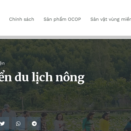
Chính sách
Sản phẩm OCOP
Sản vật vùng miề
iện
ển du lịch nông