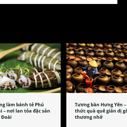
ng làm bánh tẻ Phú
Tương bần Hưng Yên –
i – nơi lan tỏa đặc sản
thức quà quê giản dị g
 Đoài
thương nhớ