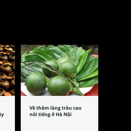
Về thăm làng trầu cau
ây
nổi tiếng ở Hà Nội