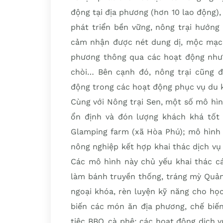
động tại địa phương (hơn 10 lao động),
phát triển bền vững, nông trại hướng
cảm nhận được nét dung dị, mộc mạc c
phương thông qua các hoạt động như p
chòi… Bên cạnh đó, nông trại cũng đ
động trong các hoạt động phục vụ du k
Cùng với Nông trại Sen, một số mô hìn
ổn định và đón lượng khách khá tốt
Glamping farm (xã Hòa Phú); mô hình
nông nghiệp kết hợp khai thác dịch vụ
Các mô hình này chủ yếu khai thác cá
làm bánh truyền thống, tráng mỳ Quảng
ngoại khóa, rèn luyện kỹ năng cho học
biến các món ăn địa phương, chế biến
tiệc BBQ, cà phê; các hoạt động dịch v