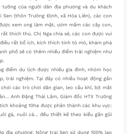
ý tưởng của người dân địa phương và du khách
ại Sen (thôn Trường Định, xã Hòa Liên), các con
 được xem ong làm mật, ươm mầm các cây con,
rất thích thú. Chị Nga chia sẻ, các con được vui
điều rất bổ ích, kích thích tính tò mò, khám phá
hành phố sẽ có thêm nhiều điểm trải nghiệm như
p.
g điểm du lịch được nhiều gia đình, nhóm học
ập, trải nghiệm. Tại đây có nhiều hoạt động gần
 chơi các trò chơi dân gian, leo cầu khỉ, bịt mắt
 sản… Anh Đặng Thái Lâm, Giám đốc HTX Trường
n tích khoảng 10ha được phân thành các khu vực:
uôi gà, nuôi cá… đều thiết kế theo kiểu gần gũi
iệp địa phương, Nông trại Sen sử dụng 100% lao