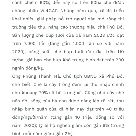
cành chiếm 90%; đến nay có trên 60ha chè được
chứng nhận VietGAP. Những năm qua, xã đã triển
khai nhiều giải pháp hỗ trợ người dân mở rộng thị
trường tiêu thụ, nâng cao thương hiệu chè Phú Đô.
Sản lượng chè búp tươi của xã năm 2023 ước đạt
trên 7.000 tấn (tăng gần 1.000 tấn so với năm
2020), năng suất chè búp tươi ước đạt trên 110
tạ/ha, giá bán chè búp khô trung bình đạt trên 200
nghìn đồng/kg.
Ông Phùng Thanh Hà, Chủ tịch UBND xã Phú Đô,
cho biết: Chè là cây trồng đem lại thu nhập chính
cho khoảng 70% số hộ trong xã. Cũng nhờ cây chè
nên đời sống của bà con được nâng lên rõ rệt, thu
nhập bình quân của xã hiện nay đạt trên 40 triệu
đồng/người/năm (tăng gần 10 triệu đồng so với
năm 2020); tỷ lệ hộ nghèo giảm còn gần 6% (trung
bình mỗi năm giảm gần 2%).