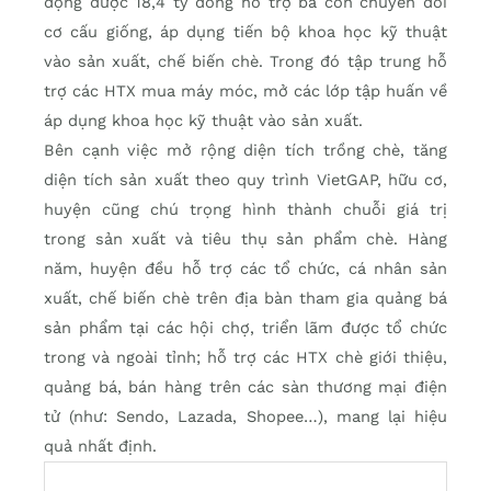
động được 18,4 tỷ đồng hỗ trợ bà con chuyển đổi
cơ cấu giống, áp dụng tiến bộ khoa học kỹ thuật
vào sản xuất, chế biến chè. Trong đó tập trung hỗ
trợ các HTX mua máy móc, mở các lớp tập huấn về
áp dụng khoa học kỹ thuật vào sản xuất.
Bên cạnh việc mở rộng diện tích trồng chè, tăng
diện tích sản xuất theo quy trình VietGAP, hữu cơ,
huyện cũng chú trọng hình thành chuỗi giá trị
trong sản xuất và tiêu thụ sản phẩm chè. Hàng
năm, huyện đều hỗ trợ các tổ chức, cá nhân sản
xuất, chế biến chè trên địa bàn tham gia quảng bá
sản phẩm tại các hội chợ, triển lãm được tổ chức
trong và ngoài tỉnh; hỗ trợ các HTX chè giới thiệu,
quảng bá, bán hàng trên các sàn thương mại điện
tử (như: Sendo, Lazada, Shopee…), mang lại hiệu
quả nhất định.