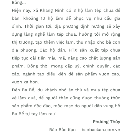
Bằng…
Hiện nay, xã Khang Ninh có 3 hộ làm tép chua để
bán, khoảng 10 hộ làm để phục vụ nhu cầu gia
đình. Thời gian tới, địa phương định hướng sẽ xây
dựng làng nghề làm tép chua, hướng tới mở rộng
thị trường, tạo thêm việc làm, thu nhập cho bà con
địa phương. Các hộ dân, HTX sản xuất tép chua
tiếp tục cải tiến mẫu mã, nâng cao chất lượng sản
phẩm. Đồng thời mong cấp uỷ, chính quyền, các
cấp, ngành tạo điều kiện để sản phẩm vươn cao,
vươn xa hơn.
Đến Ba Bể, du khách nhớ ăn thử và mua tép chua
về làm quà, để người thân cũng được thưởng thức
sản phẩm độc đáo, mộc mạc do người dân vùng hồ
Ba Bể tự tay làm ra./.
Phương Thùy
Báo Bắc Kạn – baobackan.com.vn