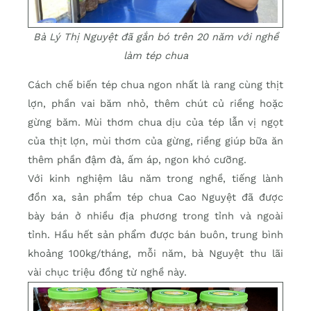
Bà Lý Thị Nguyệt đã gắn bó trên 20 năm với nghề
làm tép chua
Cách chế biến tép chua ngon nhất là rang cùng thịt
lợn, phần vai băm nhỏ, thêm chút củ riềng hoặc
gừng băm. Mùi thơm chua dịu của tép lẫn vị ngọt
của thịt lợn, mùi thơm của gừng, riềng giúp bữa ăn
thêm phần đậm đà, ấm áp, ngon khó cưỡng.
Với kinh nghiệm lâu năm trong nghề, tiếng lành
đồn xa, sản phẩm tép chua Cao Nguyệt đã được
bày bán ở nhiều địa phương trong tỉnh và ngoài
tỉnh. Hầu hết sản phẩm được bán buôn, trung bình
khoảng 100kg/tháng, mỗi năm, bà Nguyệt thu lãi
vài chục triệu đồng từ nghề này.