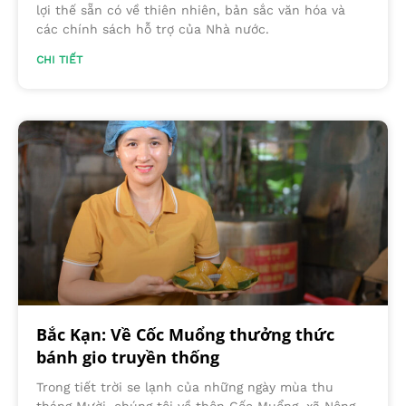
lợi thế sẵn có về thiên nhiên, bản sắc văn hóa và
các chính sách hỗ trợ của Nhà nước.
CHI TIẾT
Bắc Kạn: Về Cốc Muổng thưởng thức
bánh gio truyền thống
Trong tiết trời se lạnh của những ngày mùa thu
tháng Mười, chúng tôi về thôn Cốc Muổng, xã Nông