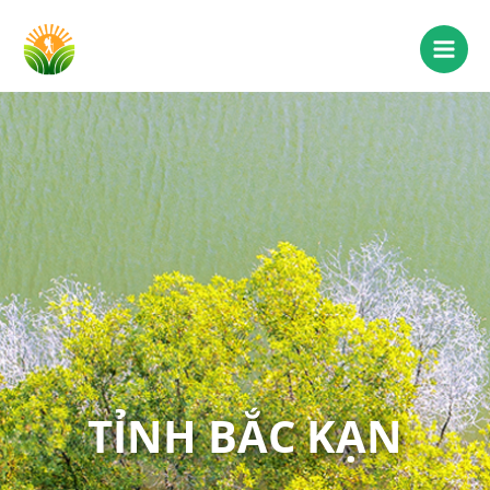
TỈNH BẮC KẠN