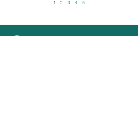
1
2
3
4
5
Chuyên trang quảng bá du lịch nông thôn trên website
du lịch quốc gia của Cục Du lịch Quốc gia Việt Nam
Danh mục