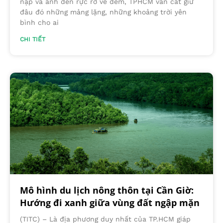
nập và ánh đèn rực rỡ về đêm, TPHCM vẫn cất giữ
đâu đó những mảng lặng, những khoảng trời yên
bình cho ai
CHI TIẾT
Mô hình du lịch nông thôn tại Cần Giờ:
Hướng đi xanh giữa vùng đất ngập mặn
(TITC) – Là địa phương duy nhất của TP.HCM giáp