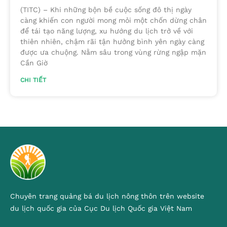
(TITC) – Khi những bộn bề cuộc sống đô thị ngày
càng khiến con người mong mỏi một chốn dừng chân
để tái tạo năng lượng, xu hướng du lịch trở về với
thiên nhiên, chậm rãi tận hưởng bình yên ngày càng
được ưa chuộng. Nằm sâu trong vùng rừng ngập mặn
Cần Giờ
CHI TIẾT
Chuyên trang quảng bá du lịch nông thôn trên website
du lịch quốc gia của Cục Du lịch Quốc gia Việt Nam