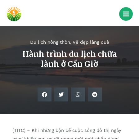
Du lịch nông thôn
,
Vẻ đẹp làng quê
Hành trình du lịch chữa
lành ở Cần Giờ
(TITC) – Khi những bộn bề cuộc sống đô thị ngày
càng khiến con người mong mỏi một chốn dừng