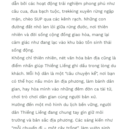
dẫn bởi các hoạt động trải nghiệm phong phú như
câu cua, đua bạch tuộc, trekking xuyên rừng ngập
mặn, chèo SUP qua các kênh rạch. Những con
đường đất nhỏ len lỏi giữa rừng đước, nơi thiên
nhiên và đời sống cộng đồng giao hòa, mang lại
cảm giác như đang lạc vào khu bảo tồn sinh thái
sống động.
Không chỉ thiên nhiên, nét văn hóa bản địa cũng là
điểm nhấn giúp Thiềng Liềng ghi dấu trong lòng du
khách. Mỗi hộ dân là một “câu chuyện kể”, nơi bạn
có thể học nấu món ăn địa phương, làm bánh dân
gian, hay hòa mình vào những đêm đờn ca tài tử,
chơi trò chơi dân gian cùng người bản xứ.
Hướng đến một mô hình du lịch bền vững, người
dân Thiềng Liềng đang chung tay gìn giữ môi
trường và bản sắc địa phương. Các sáng kiến như
“mỗi chuyến đi – một cây trồng”, làm vườn sinh