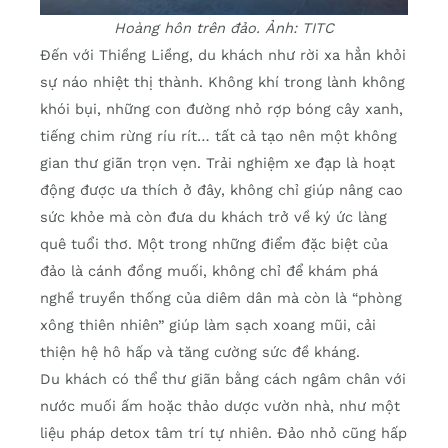
Hoàng hôn trên đảo. Ảnh: TITC
Đến với Thiềng Liềng, du khách như rời xa hẳn khỏi
sự náo nhiệt thị thành. Không khí trong lành không
khói bụi, những con đường nhỏ rợp bóng cây xanh,
tiếng chim rừng ríu rít… tất cả tạo nên một không
gian thư giãn trọn vẹn. Trải nghiệm xe đạp là hoạt
động được ưa thích ở đây, không chỉ giúp nâng cao
sức khỏe mà còn đưa du khách trở về ký ức làng
quê tuổi thơ. Một trong những điểm đặc biệt của
đảo là cánh đồng muối, không chỉ để khám phá
nghề truyền thống của diêm dân mà còn là “phòng
xông thiên nhiên” giúp làm sạch xoang mũi, cải
thiện hệ hô hấp và tăng cường sức đề kháng.
Du khách có thể thư giãn bằng cách ngâm chân với
nước muối ấm hoặc thảo dược vườn nhà, như một
liệu pháp detox tâm trí tự nhiên. Đảo nhỏ cũng hấp