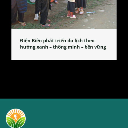
 theo
Làng làm bánh tẻ Phú Nhi – nơi lan
 bền vững
tỏa đặc sản xứ Đoài