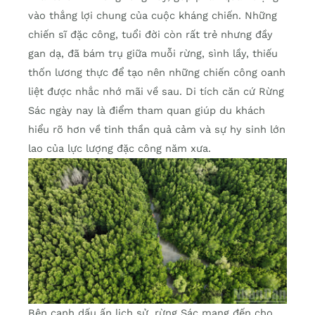
vào thắng lợi chung của cuộc kháng chiến. Những
chiến sĩ đặc công, tuổi đời còn rất trẻ nhưng đầy
gan dạ, đã bám trụ giữa muỗi rừng, sình lầy, thiếu
thốn lương thực để tạo nên những chiến công oanh
liệt được nhắc nhớ mãi về sau. Di tích căn cứ Rừng
Sác ngày nay là điểm tham quan giúp du khách
hiểu rõ hơn về tinh thần quả cảm và sự hy sinh lớn
lao của lực lượng đặc công năm xưa.
Bên cạnh dấu ấn lịch sử, rừng Sác mang đến cho