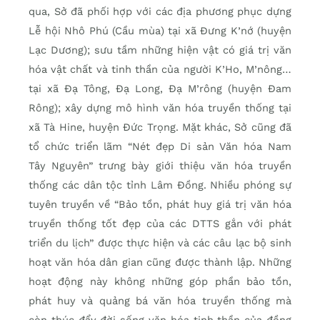
qua, Sở đã phối hợp với các địa phương phục dựng
Lễ hội Nhô Phú (Cầu mùa) tại xã Đưng K’nớ (huyện
Lạc Dương); sưu tầm những hiện vật có giá trị văn
hóa vật chất và tinh thần của người K’Ho, M’nông…
tại xã Đạ Tông, Đạ Long, Đạ M’rông (huyện Đam
Rông); xây dựng mô hình văn hóa truyền thống tại
xã Tà Hine, huyện Đức Trọng. Mặt khác, Sở cũng đã
tổ chức triển lãm “Nét đẹp Di sản Văn hóa Nam
Tây Nguyên” trưng bày giới thiệu văn hóa truyền
thống các dân tộc tỉnh Lâm Đồng. Nhiều phóng sự
tuyên truyền về “Bảo tồn, phát huy giá trị văn hóa
truyền thống tốt đẹp của các DTTS gắn với phát
triển du lịch” được thực hiện và các câu lạc bộ sinh
hoạt văn hóa dân gian cũng được thành lập. Những
hoạt động này không những góp phần bảo tồn,
phát huy và quảng bá văn hóa truyền thống mà
còn thúc đẩy đời sống văn hóa tinh thần của đồng