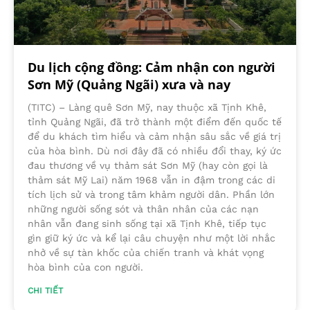
Du lịch cộng đồng: Cảm nhận con người
Sơn Mỹ (Quảng Ngãi) xưa và nay
(TITC) – Làng quê Sơn Mỹ, nay thuộc xã Tịnh Khê,
tỉnh Quảng Ngãi, đã trở thành một điểm đến quốc tế
để du khách tìm hiểu và cảm nhận sâu sắc về giá trị
của hòa bình. Dù nơi đây đã có nhiều đổi thay, ký ức
đau thương về vụ thảm sát Sơn Mỹ (hay còn gọi là
thảm sát Mỹ Lai) năm 1968 vẫn in đậm trong các di
tích lịch sử và trong tâm khảm người dân. Phần lớn
những người sống sót và thân nhân của các nạn
nhân vẫn đang sinh sống tại xã Tịnh Khê, tiếp tục
gìn giữ ký ức và kể lại câu chuyện như một lời nhắc
nhở về sự tàn khốc của chiến tranh và khát vọng
hòa bình của con người.
CHI TIẾT