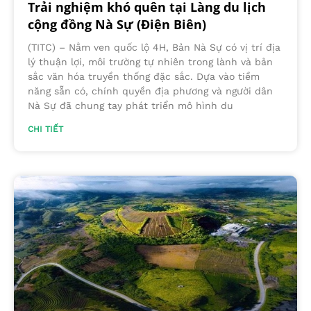
Trải nghiệm khó quên tại Làng du lịch
cộng đồng Nà Sự (Điện Biên)
(TITC) – Nằm ven quốc lộ 4H, Bản Nà Sự có vị trí địa
lý thuận lợi, môi trường tự nhiên trong lành và bản
sắc văn hóa truyền thống đặc sắc. Dựa vào tiềm
năng sẵn có, chính quyền địa phương và người dân
Nà Sự đã chung tay phát triển mô hình du
CHI TIẾT