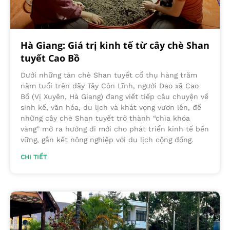
Hà Giang: Giá trị kinh tế từ cây chè Shan
tuyết Cao Bồ
Dưới những tán chè Shan tuyết cổ thụ hàng trăm
năm tuổi trên dãy Tây Côn Lĩnh, người Dao xã Cao
Bồ (Vị Xuyên, Hà Giang) đang viết tiếp câu chuyện về
sinh kế, văn hóa, du lịch và khát vọng vươn lên, để
những cây chè Shan tuyết trở thành “chìa khóa
vàng” mở ra hướng đi mới cho phát triển kinh tế bền
vững, gắn kết nông nghiệp với du lịch cộng đồng.
CHI TIẾT