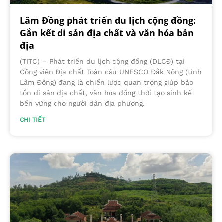
Lâm Đồng phát triển du lịch cộng đồng:
Gắn kết di sản địa chất và văn hóa bản
địa
(TITC) – Phát triển du lịch cộng đồng (DLCĐ) tại
Công viên Địa chất Toàn cầu UNESCO Đắk Nông (tỉnh
Lâm Đồng) đang là chiến lược quan trọng giúp bảo
tồn di sản địa chất, văn hóa đồng thời tạo sinh kế
bền vững cho người dân địa phương.
CHI TIẾT