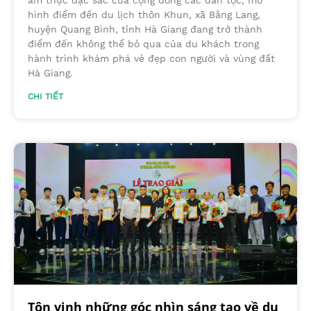
hình điểm đến du lịch thôn Khun, xã Bằng Lang,
huyện Quang Bình, tỉnh Hà Giang đang trở thành
điểm đến không thể bỏ qua của du khách trong
hành trình khám phá vẻ đẹp con người và vùng đất
Hà Giang.
CHI TIẾT
Tôn vinh những góc nhìn sáng tạo về du