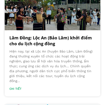
Lâm Đồng: Lộc An (Bảo Lâm) khởi điểm
cho du lịch cộng đồng
Hiện nay, tại xã Lộc An (huyện Bảo Lâm, Lâm Đồng)
đang thường xuyên tổ chức các hoạt động trải
nghiệm, giao lưu lễ hội văn hóa truyền thống, ẩm
thực; cung ứng các dịch vụ du lịch… Chính quyền
địa phương, người dân tích cực phổ biến thông tin
giới thiệu, kết nối các tour, tuyến du lịch cộng
đồng…
CHI TIẾT