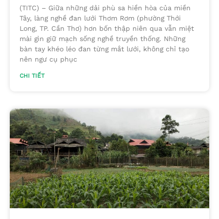
(TITC) – Giữa những dải phù sa hiền hòa của miền
Tây, làng nghề đan lưới Thơm Rơm (phường Thới
Long, TP. Cần Thơ) hơn bốn thập niên qua vẫn miệt
mài gìn giữ mạch sống nghề truyền thống. Những
bàn tay khéo léo đan từng mắt lưới, không chỉ tạo
nên ngư cụ phục
CHI TIẾT