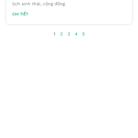
lịch sinh thái, cộng đồng.
CHI TIẾT
1
2
3
4
5
Chuyên trang quảng bá du lịch nông thôn trên website
du lịch quốc gia của Cục Du lịch Quốc gia Việt Nam