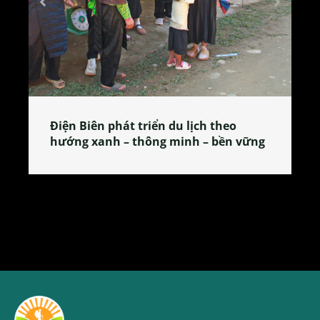
Làng làm bánh tẻ Phú Nhi – nơi lan
vững
tỏa đặc sản xứ Đoài