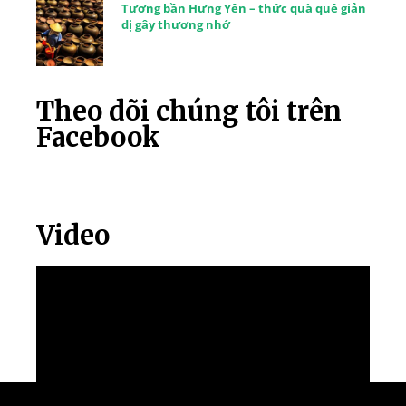
Tương bần Hưng Yên – thức quà quê giản
dị gây thương nhớ
Theo dõi chúng tôi trên
Facebook
Video