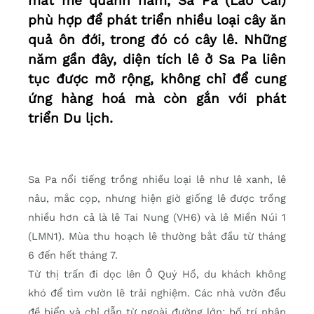
mát mẻ quanh năm, Sa Pa (Lào Cai)
phù hợp để phát triển nhiều loại cây ăn
quả ôn đới, trong đó có cây lê. Những
năm gần đây, diện tích lê ở Sa Pa liên
tục được mở rộng, không chỉ để cung
ứng hàng hoá mà còn gắn với phát
triển Du lịch.
Sa Pa nổi tiếng trồng nhiều loại lê như lê xanh, lê
nâu, mắc cọp, nhưng hiện giờ giống lê được trồng
nhiều hơn cả là lê Tai Nung (VH6) và lê Miền Núi 1
(LMN1). Mùa thu hoạch lê thường bắt đầu từ tháng
6 đến hết tháng 7.
Từ thị trấn đi dọc lên Ô Quý Hồ, du khách không
khó để tìm vườn lê trải nghiệm. Các nhà vườn đều
đề biển và chỉ dẫn từ ngoài đường lớn; bố trí nhân