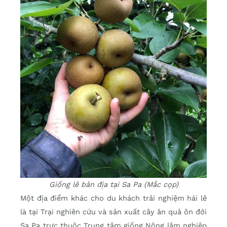
Giống lê bản địa tại Sa Pa (Mắc cọp)
Một địa điểm khác cho du khách trải nghiệm hái lê
là tại Trại nghiên cứu và sản xuất cây ăn quả ôn đới
Sa Pa trực thuộc Trung tâm giống Nông lâm nghiệp