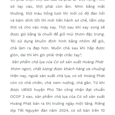
sờ tay vào, thịt phải còn ấm. Nhìn bằng mắt
thường, thịt màu hồng tươi thì mới có độ đàn hồi
và bám dính tốt thì mới tiến hành sơ chế, tẩm ướp
thịt và cho vào máy xay. Thịt sau khi xay xong sẽ
được gói bằng lá chuối để giữ mùi thơm đặc trưng.
Tôi sử dụng khuôn định hình bằng nhôm để giò,
chả làm ra đẹp hơn. Muốn chả sau khi hấp được
giòn, dai thì khi gói phải thật chắc tay.”.
Sản phẩm chả lụa của Cơ sở sản xuất Hoàng Phát
thơm ngon, chất lượng được khách hàng ưa chuộng
Hiện nay, ngoài sản xuất chả lụa, cơ sở Hoàng Phát
còn có chả chiên, chả nem nướng, chả gân. Từ khi
được UBND huyện Phú Tân công nhận đạt chuẩn
OCOP 3 sao, sản phẩm chả lụa của Cơ sở sản xuất
Hoàng Phát bán ra thị trường ngày một tăng. Riêng
dịp Tết Nguyên đán năm 2024, cơ sở bán trên 10