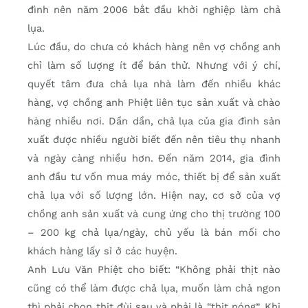
đình nên năm 2006 bắt đầu khởi nghiệp làm chả
lụa.
Lúc đầu, do chưa có khách hàng nên vợ chồng anh
chỉ làm số lượng ít để bán thử. Nhưng với ý chí,
quyết tâm đưa chả lụa nhà làm đến nhiều khác
hàng, vợ chồng anh Phiệt liên tục sản xuất và chào
hàng nhiều nơi. Dần dần, chả lụa của gia đình sản
xuất được nhiều người biết đến nên tiêu thụ nhanh
và ngày càng nhiều hơn. Đến năm 2014, gia đình
anh đầu tư vốn mua máy móc, thiết bị để sản xuất
chả lụa với số lượng lớn. Hiện nay, cơ sở của vợ
chồng anh sản xuất và cung ứng cho thị trường 100
– 200 kg chả lụa/ngày, chủ yếu là bán mối cho
khách hàng lấy sỉ ở các huyện.
Anh Lưu Văn Phiệt cho biết: “Không phải thịt nào
cũng có thể làm được chả lụa, muốn làm chả ngon
thì phải chọn thịt đùi sau và phải là “thịt nóng”. Khi