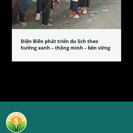
Làng làm bánh tẻ Phú Nhi – nơi lan
tỏa đặc sản xứ Đoài