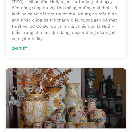
(TITC) – Nhắc đến Huế, người ta thường nhớ ngay
đến dòng sông Hương thơ mộng, những mái đình cổ
kính và tà áo dài tím thướt tha. Nhưng có một hình
ảnh khác cũng đã trở thành biểu tượng gắn bó mật
thiết với xứ Cố Đô, đó chính là chiếc nón lá Huế –
biểu trưng cho nét dịu dàng, duyên dáng của người
con gái nơi đây.
CHI TIẾT