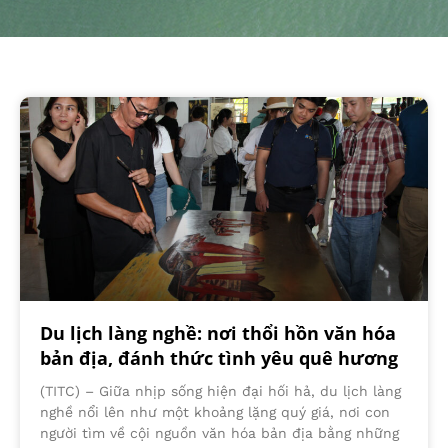
Du lịch làng nghề: nơi thổi hồn văn hóa
bản địa, đánh thức tình yêu quê hương
(TITC) – Giữa nhịp sống hiện đại hối hả, du lịch làng
nghề nổi lên như một khoảng lặng quý giá, nơi con
người tìm về cội nguồn văn hóa bản địa bằng những