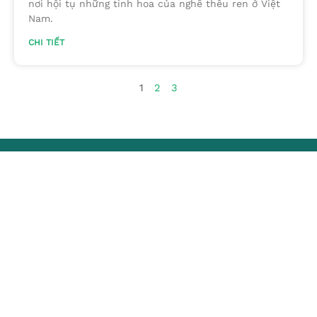
nơi hội tụ những tinh hoa của nghề thêu ren ở Việt
Nam.
CHI TIẾT
1
2
3
Chuyên trang quảng bá du lịch nông thôn trên website
du lịch quốc gia của Cục Du lịch Quốc gia Việt Nam