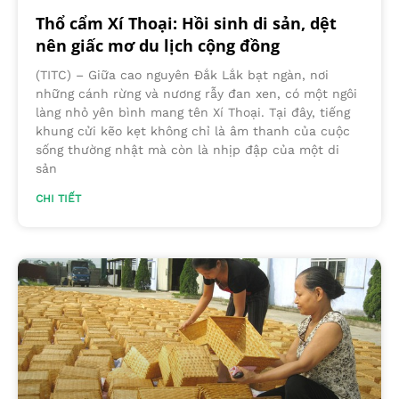
Thổ cẩm Xí Thoại: Hồi sinh di sản, dệt
nên giấc mơ du lịch cộng đồng
(TITC) – Giữa cao nguyên Đắk Lắk bạt ngàn, nơi
những cánh rừng và nương rẫy đan xen, có một ngôi
làng nhỏ yên bình mang tên Xí Thoại. Tại đây, tiếng
khung cửi kẽo kẹt không chỉ là âm thanh của cuộc
sống thường nhật mà còn là nhịp đập của một di
sản
CHI TIẾT