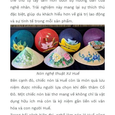
thể thử tự tay làm nón dưới sự hướng dẫn của
nghệ nhân. Trải nghiệm này mang lại sự thích thú
đặc biệt, giúp du khách hiểu hơn về giá trị lao động
và sự tinh tế trong mỗi sản phẩm.
Nón nghệ thuật Xứ Huế
Bên cạnh đó, chiếc nón lá Huế còn là món quà lưu
niệm được nhiều người lựa chọn khi đến thăm Cố
Đô. Một chiếc nón bài thơ mang về không chỉ là vật
dụng hữu ích mà còn là kỷ niệm gắn liền với văn
hóa và con người Huế.
Trong bối cảnh hiện đại, nghề làm nón lá Huế cũng