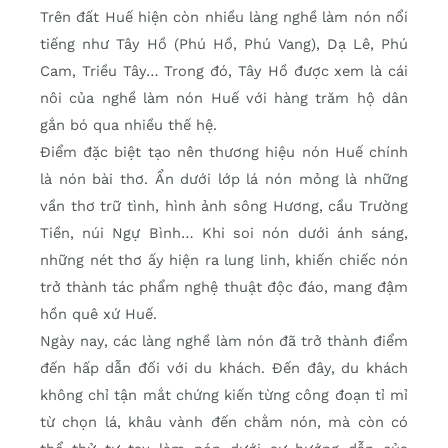
Trên đất Huế hiện còn nhiều làng nghề làm nón nổi
tiếng như Tây Hồ (Phú Hồ, Phú Vang), Dạ Lê, Phú
Cam, Triều Tây… Trong đó, Tây Hồ được xem là cái
nôi của nghề làm nón Huế với hàng trăm hộ dân
gắn bó qua nhiều thế hệ.
Điểm đặc biệt tạo nên thương hiệu nón Huế chính
là nón bài thơ. Ẩn dưới lớp lá nón mỏng là những
vần thơ trữ tình, hình ảnh sông Hương, cầu Trường
Tiền, núi Ngự Bình… Khi soi nón dưới ánh sáng,
những nét thơ ấy hiện ra lung linh, khiến chiếc nón
trở thành tác phẩm nghệ thuật độc đáo, mang đậm
hồn quê xứ Huế.
Ngày nay, các làng nghề làm nón đã trở thành điểm
đến hấp dẫn đối với du khách. Đến đây, du khách
không chỉ tận mắt chứng kiến từng công đoạn tỉ mỉ
từ chọn lá, khâu vành đến chằm nón, mà còn có