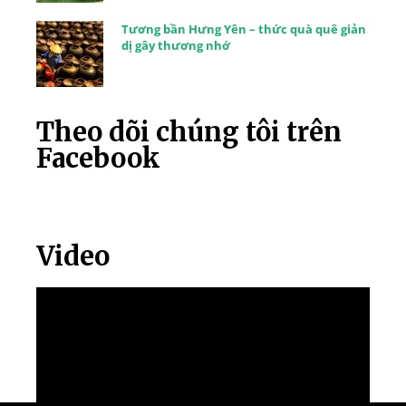
Tương bần Hưng Yên – thức quà quê giản
dị gây thương nhớ
Theo dõi chúng tôi trên
Facebook
Video