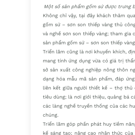
Một số sản phẩm gốm sứ được trưng bà
Không chỉ vậy, tại đây khách thăm qu
gốm sứ – sơn son thiếp vàng thủ công
và nghề sơn son thiếp vàng; tham gia 
sản phẩm gốm sứ – sơn son thiếp vàng 
Triển lãm cũng là nơi khuyến khích, đ
mang tính ứng dụng vừa có giá trị thẩ
sở sản xuất công nghiệp nông thôn ng
dạng hóa mẫu mã sản phẩm, đáp ứng 
liên kết giữa người thiết kế – thợ th
tiêu dùng; là nơi giới thiệu, quảng bá
các làng nghề truyền thống của các hu
chúng.
Triển lãm góp phần phát huy tiềm năn
kế sáng tạo; nâng cao nhận thức của 