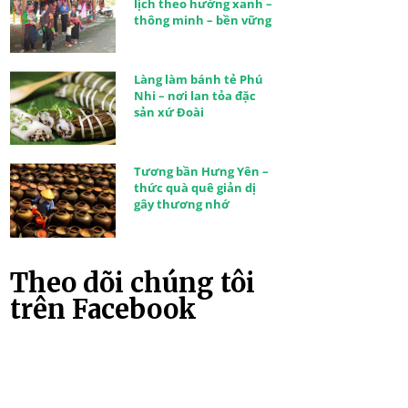
lịch theo hướng xanh –
thông minh – bền vững
Làng làm bánh tẻ Phú
Nhi – nơi lan tỏa đặc
sản xứ Đoài
Tương bần Hưng Yên –
thức quà quê giản dị
gây thương nhớ
Theo dõi chúng tôi
trên Facebook