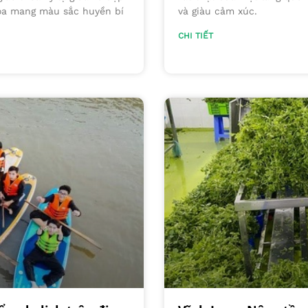
hóa mang màu sắc huyền bí
và giàu cảm xúc.
CHI TIẾT