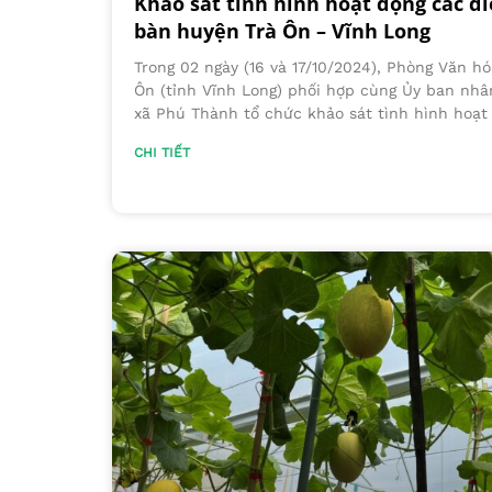
Khảo sát tình hình hoạt động các đi
bàn huyện Trà Ôn – Vĩnh Long
Trong 02 ngày (16 và 17/10/2024), Phòng Văn hó
Ôn (tỉnh Vĩnh Long) phối hợp cùng Ủy ban nhâ
xã Phú Thành tổ chức khảo sát tình hình hoạt 
CHI TIẾT