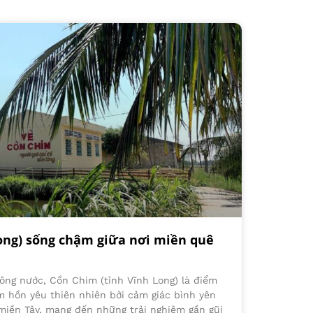
ong) sống chậm giữa nơi miền quê
ông nước, Cồn Chim (tỉnh Vĩnh Long) là điểm
m hồn yêu thiên nhiên bởi cảm giác bình yên
miền Tây, mang đến những trải nghiệm gần gũi