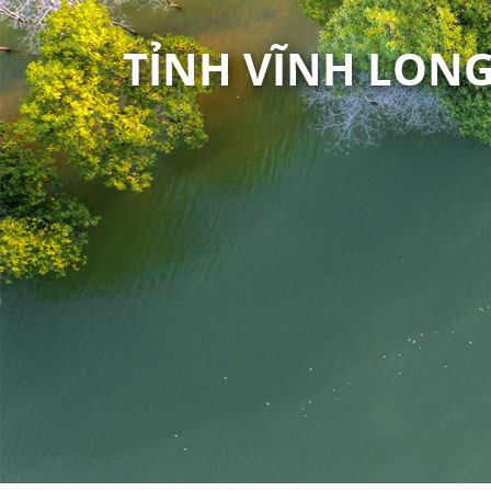
TỈNH VĨNH LON