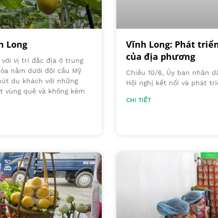
nh Long
Vĩnh Long: Phát triể
của địa phương
ới vị trí đắc địa ở trung
hòa nằm dưới đôi cầu Mỹ
Chiều 10/6, Ủy ban nhân dâ
 hút du khách với những
Hội nghị kết nối và phát tr
t vùng quê và không kém
CHI TIẾT