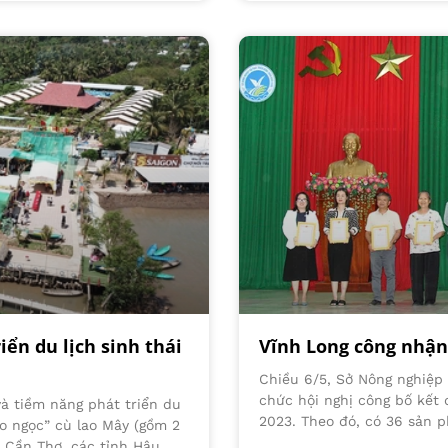
iển du lịch sinh thái
Vĩnh Long công nhậ
Chiều 6/5, Sở Nông nghiệp 
chức hội nghị công bố kế
và tiềm năng phát triển du
2023. Theo đó, có 36 sản 
ảo ngọc” cù lao Mây (gồm 2
P Cần Thơ, các tỉnh Hậu