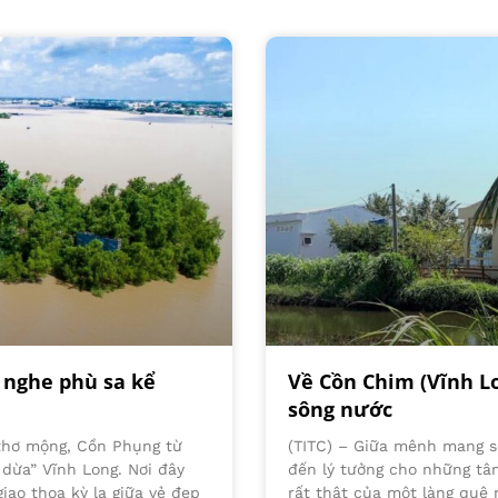
g nghe phù sa kể
Về Cồn Chim (Vĩnh L
sông nước
 thơ mộng, Cồn Phụng từ
(TITC) – Giữa mênh mang s
 dừa” Vĩnh Long. Nơi đây
đến lý tưởng cho những tâ
iao thoa kỳ lạ giữa vẻ đẹp
rất thật của một làng quê 