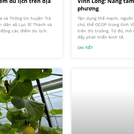
ểm du lịch trên địa
Vĩnh Long: Nâng tầ
phương
a và Thông tin huyện Trà
Tận dụng thế mạnh, nguồn 
n dân xã Lục Sĩ Thành và
chủ thể OCOP trong tỉnh V
động các điểm du lịch.
trên thị trường. Từ đó, mở 
đẩy phát triển kinh tế.
CHI TIẾT