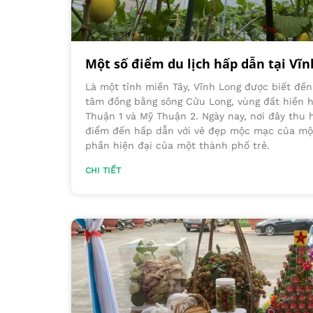
Một số điểm du lịch hấp dẫn tại Vĩ
Là một tỉnh miền Tây, Vĩnh Long được biết đến v
tâm đồng bằng sông Cửu Long, vùng đất hiền 
Thuận 1 và Mỹ Thuận 2. Ngày nay, nơi đây thu
điểm đến hấp dẫn với vẻ đẹp mộc mạc của mộ
phần hiện đại của một thành phố trẻ.
CHI TIẾT