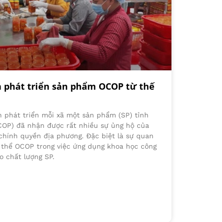
 phát triển sản phẩm OCOP từ thế
h phát triển mỗi xã một sản phẩm (SP) tỉnh
COP) đã nhận được rất nhiều sự ủng hộ của
chính quyền địa phương. Đặc biệt là sự quan
 thể OCOP trong việc ứng dụng khoa học công
o chất lượng SP.