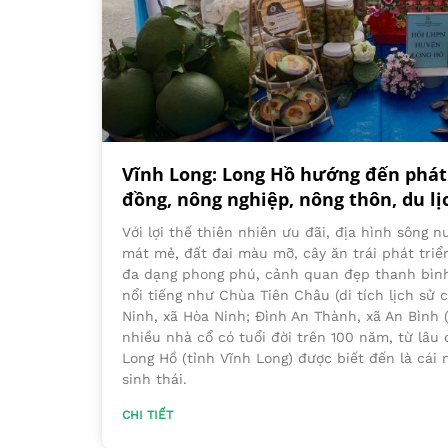
Vĩnh Long: Long Hồ hướng đến phát 
đồng, nông nghiệp, nông thôn, du lị
Với lợi thế thiên nhiên ưu đãi, địa hình sông 
mát mẻ, đất đai màu mỡ, cây ăn trái phát triển
đa dạng phong phú, cảnh quan đẹp thanh bình;
nổi tiếng như Chùa Tiên Châu (di tích lịch sử 
Ninh, xã Hòa Ninh; Đình An Thành, xã An Bình (d
nhiều nhà cổ có tuổi đời trên 100 năm, từ lâu
Long Hồ (tỉnh Vĩnh Long) được biết đến là cái n
sinh thái.
CHI TIẾT