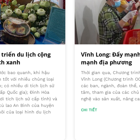
triển du lịch cộng
Vĩnh Long: Đẩy mạnh
ch xanh
mạnh địa phương
nước bao quanh, khí hậu
Thời gian qua, Chương trìn
 tốt với nhiều chủng loại
Vĩnh Long (Chương trình O
 có nhiều di tích lịch sử
các ban, ngành, đoàn thể, 
cấp Quốc gia); Đình Hòa
tâm, tham gia của các chủ
i tích lịch sử cấp tỉnh) và
nghệ vào sản xuất, nâng ca
 cù lao An Bình của huyện
CHI TIẾT
ôi của loại hình du lịch