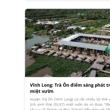
Vĩnh Long: Trà Ôn điểm sáng phát tr
miệt vườn
Huyện Trà Ôn (Vĩnh Long) có rất nhiều lợi thế 
lịch sinh thái (DLST) miệt vườn do có được “đ
xã Lục Sĩ Thành và Phú Thành) tiếp giáp với T