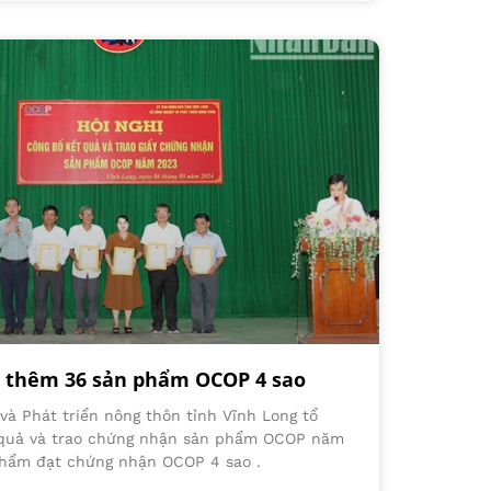
n thêm 36 sản phẩm OCOP 4 sao
và Phát triển nông thôn tỉnh Vĩnh Long tổ
t quả và trao chứng nhận sản phẩm OCOP năm
phẩm đạt chứng nhận OCOP 4 sao .