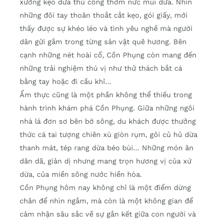
xưởng kẹo dừa thủ công thơm nức mùi dừa. Nhìn
những đôi tay thoăn thoắt cắt kẹo, gói giấy, mới
thấy được sự khéo léo và tình yêu nghề mà người
dân gửi gắm trong từng sản vật quê hương. Bên
cạnh những nét hoài cổ, Cồn Phụng còn mang đến
những trải nghiệm thú vị như thử thách bắt cá
bằng tay hoặc đi cầu khỉ…
Ẩm thực cũng là một phần không thể thiếu trong
hành trình khám phá Cồn Phụng. Giữa những ngôi
nhà lá đơn sơ bên bờ sông, du khách được thưởng
thức cá tai tượng chiên xù giòn rụm, gỏi củ hủ dừa
thanh mát, tép rang dừa béo bùi… Những món ăn
dân dã, giản dị nhưng mang trọn hương vị của xứ
dừa, của miền sông nước hiền hòa.
Cồn Phụng hôm nay không chỉ là một điểm dừng
chân để nhìn ngắm, mà còn là một không gian để
cảm nhận sâu sắc về sự gắn kết giữa con người và