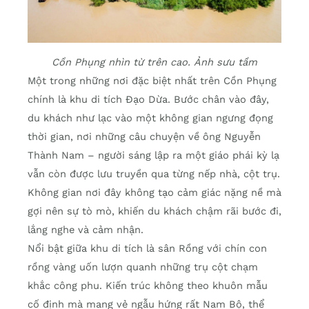
Cồn Phụng nhìn từ trên cao. Ảnh sưu tầm
Một trong những nơi đặc biệt nhất trên Cồn Phụng
chính là khu di tích Đạo Dừa. Bước chân vào đây,
du khách như lạc vào một không gian ngưng đọng
thời gian, nơi những câu chuyện về ông Nguyễn
Thành Nam – người sáng lập ra một giáo phái kỳ lạ
vẫn còn được lưu truyền qua từng nếp nhà, cột trụ.
Không gian nơi đây không tạo cảm giác nặng nề mà
gợi nên sự tò mò, khiến du khách chậm rãi bước đi,
lắng nghe và cảm nhận.
Nổi bật giữa khu di tích là sân Rồng với chín con
rồng vàng uốn lượn quanh những trụ cột chạm
khắc công phu. Kiến trúc không theo khuôn mẫu
cố định mà mang vẻ ngẫu hứng rất Nam Bộ, thể