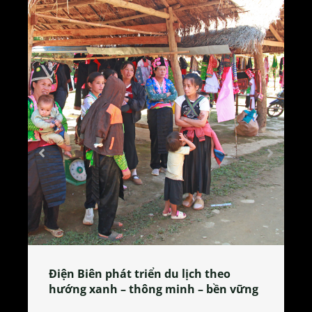
Làng làm bánh tẻ Phú Nhi – nơi lan
 vững
tỏa đặc sản xứ Đoài