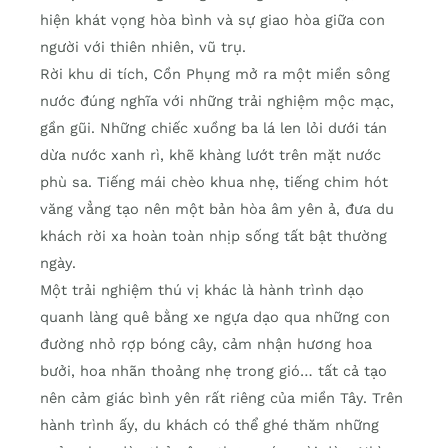
hiện khát vọng hòa bình và sự giao hòa giữa con
người với thiên nhiên, vũ trụ.
Rời khu di tích, Cồn Phụng mở ra một miền sông
nước đúng nghĩa với những trải nghiệm mộc mạc,
gần gũi. Những chiếc xuồng ba lá len lỏi dưới tán
dừa nước xanh rì, khẽ khàng lướt trên mặt nước
phù sa. Tiếng mái chèo khua nhẹ, tiếng chim hót
văng vẳng tạo nên một bản hòa âm yên ả, đưa du
khách rời xa hoàn toàn nhịp sống tất bật thường
ngày.
Một trải nghiệm thú vị khác là hành trình dạo
quanh làng quê bằng xe ngựa dạo qua những con
đường nhỏ rợp bóng cây, cảm nhận hương hoa
bưởi, hoa nhãn thoảng nhẹ trong gió… tất cả tạo
nên cảm giác bình yên rất riêng của miền Tây. Trên
hành trình ấy, du khách có thể ghé thăm những