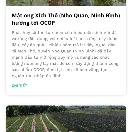
Mật ong Xích Thổ (Nho Quan, Ninh Bình)
hướng tới OCOP
Phát huy lợi thế tự nhiên có nhiều diện tích núi đá
và rừng đặc dụng, với nhiều loài hoa rừng, cây dược
liệu, cây ăn quả… Nhiều năm trở lại đây, người dân
xã Xích Thổ, huyện Nho Quan (Ninh Bình) đã đẩy
mạnh đầu tư mở rộng quy mô và nâng cao chất
lượng nuôi ong lấy mật để sớm xây dựng thành công
sản phẩm OCOP, đem lại sinh kế bền vững, tạo
nguồn thu nhập ổn định.
CHI TIẾT