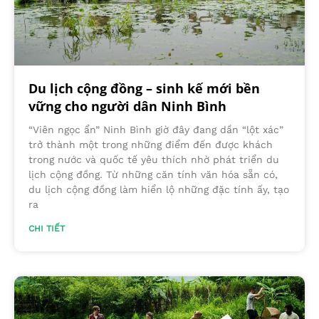
Du lịch cộng đồng – sinh kế mới bền
vững cho người dân Ninh Bình
“Viên ngọc ẩn” Ninh Bình giờ đây đang dần “lột xác”
trở thành một trong những điểm đến được khách
trong nước và quốc tế yêu thích nhờ phát triển du
lịch cộng đồng. Từ những căn tính văn hóa sẵn có,
du lịch cộng đồng làm hiển lộ những đặc tính ấy, tạo
ra
CHI TIẾT