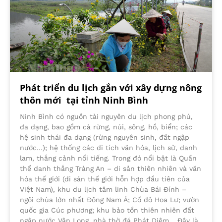
Phát triển du lịch gắn với xây dựng nông
thôn mới tại tỉnh Ninh Bình
Ninh Bình có nguồn tài nguyên du lịch phong phú,
đa dạng, bao gồm cả rừng, núi, sông, hồ, biển; các
hệ sinh thái đa dạng (rừng nguyên sinh, đất ngập
nước…); hệ thống các di tích văn hóa, lịch sử, danh
lam, thắng cảnh nổi tiếng. Trong đó nổi bật là Quần
thể danh thắng Tràng An – di sản thiên nhiên và văn
hóa thế giới (di sản thế giới hỗn hợp đầu tiên của
Việt Nam), khu du lịch tâm linh Chùa Bái Đính –
ngôi chùa lớn nhất Đông Nam Á; Cố đô Hoa Lư; vườn
quốc gia Cúc phương; khu bảo tồn thiên nhiên đất
ngập nước Vân Long, nhà thờ đá Phát Diệm… Đây là