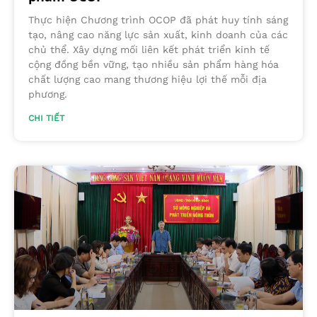
Thực hiện Chương trình OCOP đã phát huy tính sáng
tạo, nâng cao năng lực sản xuất, kinh doanh của các
chủ thể. Xây dựng mối liên kết phát triển kinh tế
cộng đồng bền vững, tạo nhiều sản phẩm hàng hóa
chất lượng cao mang thương hiệu lợi thế mỗi địa
phương.
CHI TIẾT