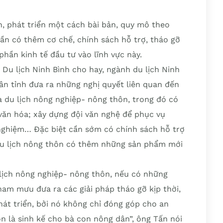
n, phát triển một cách bài bản, quy mô theo
ần có thêm cơ chế, chính sách hỗ trợ, tháo gỡ
hần kinh tế đầu tư vào lĩnh vực này.
u lịch Ninh Bình cho hay, ngành du lịch Ninh
n tỉnh đưa ra những nghị quyết liên quan đến
a du lịch nông nghiệp- nông thôn, trong đó có
ị văn hóa; xây dựng đội văn nghệ để phục vụ
 nghiệm… Đặc biệt cần sớm có chính sách hỗ trợ
 du lịch nông thôn có thêm những sản phẩm mới
u lịch nông nghiệp- nông thôn, nếu có những
ham mưu đưa ra các giải pháp tháo gỡ kịp thời,
phát triển, bởi nó không chỉ đóng góp cho an
òn là sinh kế cho bà con nông dân”, ông Tấn nói