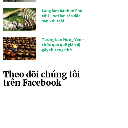
Làng làm bánh tẻ Phú
Nhi – nơi lan tỏa đặc
sản xứ Đoài
Tương bần Hưng Yên –
thức quà quê giản dị
gây thương nhớ
Theo dõi chúng tôi
trên Facebook