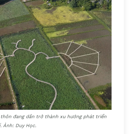
g thôn đang dần trở thành xu hướng phát triển
ế. Ảnh:
Duy Học.