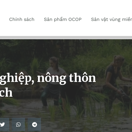
Chính sách
Sản phẩm OCOP
Sản vật vùng miề
nghiệp, nông thôn
ách