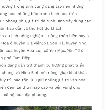
 phương trong tỉnh cũng đang tạo nên những
ờng hoa, những bức tranh bích họa trên
u” phong phú, giá trị để Ninh Bình xây dựng các
hôn hấp dẫn và thu hút du khách.
h du lịch nông nghiệp – nông thôn hiện nay ở
a Hòa ở huyện Gia Viễn; xã Sơn Hà, huyện Nho
Yên của huyện Hoa Lư; xã Yên Mạc, Yên Từ ở
ành phố Tam Điệp…
thôn đang dần trở thành xu hướng phát triển
 chung, và Ninh Bình nói riêng, giúp khai thác
duy trì, bảo tồn, lưu giữ những giá trị văn hóa
riển đem lại thu nhập cao và bền vững cho
 – xã hội của địa phương.