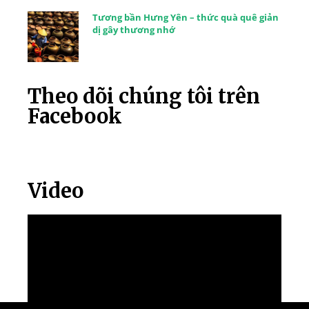
Tương bần Hưng Yên – thức quà quê giản
dị gây thương nhớ
Theo dõi chúng tôi trên
Facebook
Video