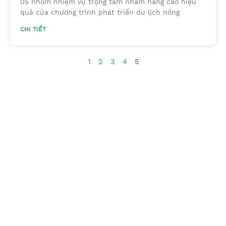
05 nhóm nhiệm vụ trọng tâm nhằm nâng cao hiệu
quả của chương trình phát triển du lịch nông
CHI TIẾT
1
2
3
4
5
Chuyên trang quảng bá du lịch nông thôn trên website
du lịch quốc gia của Cục Du lịch Quốc gia Việt Nam