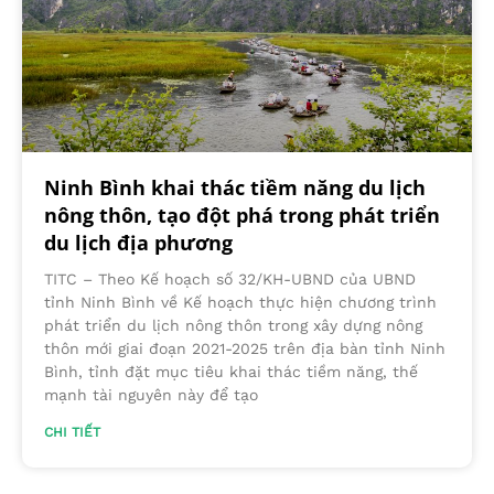
Ninh Bình khai thác tiềm năng du lịch
nông thôn, tạo đột phá trong phát triển
du lịch địa phương
TITC – Theo Kế hoạch số 32/KH-UBND của UBND
tỉnh Ninh Bình về Kế hoạch thực hiện chương trình
phát triển du lịch nông thôn trong xây dựng nông
thôn mới giai đoạn 2021-2025 trên địa bàn tỉnh Ninh
Bình, tỉnh đặt mục tiêu khai thác tiềm năng, thế
mạnh tài nguyên này để tạo
CHI TIẾT