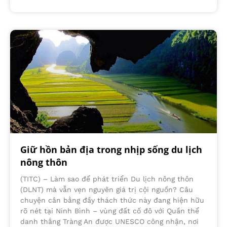
Giữ hồn bản địa trong nhịp sống du lịch
nông thôn
(TITC) – Làm sao để phát triển Du lịch nông thôn
(DLNT) mà vẫn vẹn nguyên giá trị cội nguồn? Câu
chuyện cân bằng đầy thách thức này đang hiện hữu
rõ nét tại Ninh Bình – vùng đất cố đô với Quần thể
danh thắng Tràng An được UNESCO công nhận, nơi