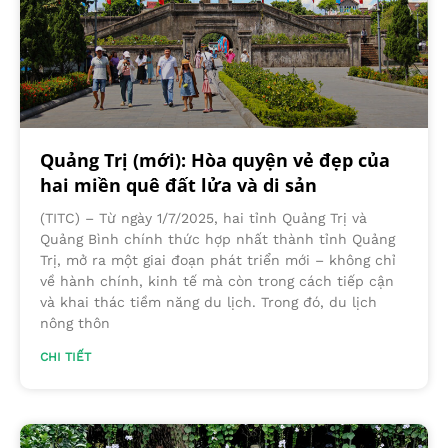
Quảng Trị (mới): Hòa quyện vẻ đẹp của
hai miền quê đất lửa và di sản
(TITC) – Từ ngày 1/7/2025, hai tỉnh Quảng Trị và
Quảng Bình chính thức hợp nhất thành tỉnh Quảng
Trị, mở ra một giai đoạn phát triển mới – không chỉ
về hành chính, kinh tế mà còn trong cách tiếp cận
và khai thác tiềm năng du lịch. Trong đó, du lịch
nông thôn
CHI TIẾT