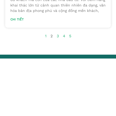
khai thác lớn từ cảnh quan thiên nhiên đa dạng, văn
hóa bản địa phong phú và cộng đồng mến khách,
CHI TIẾT
1
2
3
4
5
Chuyên trang quảng bá du lịch nông thôn trên website
du lịch quốc gia của Cục Du lịch Quốc gia Việt Nam