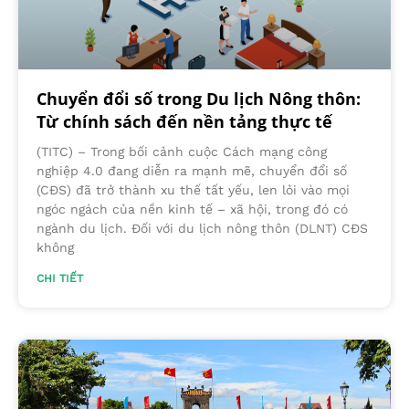
Chuyển đổi số trong Du lịch Nông thôn:
Từ chính sách đến nền tảng thực tế
(TITC) – Trong bối cảnh cuộc Cách mạng công
nghiệp 4.0 đang diễn ra mạnh mẽ, chuyển đổi số
(CĐS) đã trở thành xu thế tất yếu, len lỏi vào mọi
ngóc ngách của nền kinh tế – xã hội, trong đó có
ngành du lịch. Đối với du lịch nông thôn (DLNT) CĐS
không
CHI TIẾT