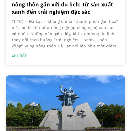
nông thôn gắn với du lịch: Từ sản xuất
xanh đến trải nghiệm đặc sắc
(TITC) – Đà Lạt – không chỉ là “thành phố ngàn hoa”
mà còn là thủ phủ nông nghiệp công nghệ cao của
cả nước. Những năm gần đây, khi xu hướng du lịch
thay đổi theo hướng “trải nghiệm – xanh – bền
vững”, vùng nông thôn Đà Lạt nổi lên như một điểm
CHI TIẾT