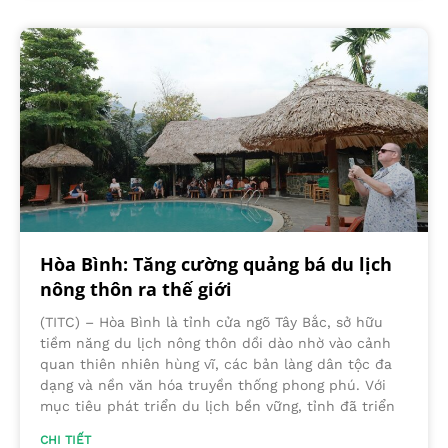
Hòa Bình: Tăng cường quảng bá du lịch
nông thôn ra thế giới
(TITC) – Hòa Bình là tỉnh cửa ngõ Tây Bắc, sở hữu
tiềm năng du lịch nông thôn dồi dào nhờ vào cảnh
quan thiên nhiên hùng vĩ, các bản làng dân tộc đa
dạng và nền văn hóa truyền thống phong phú. Với
mục tiêu phát triển du lịch bền vững, tỉnh đã triển
CHI TIẾT