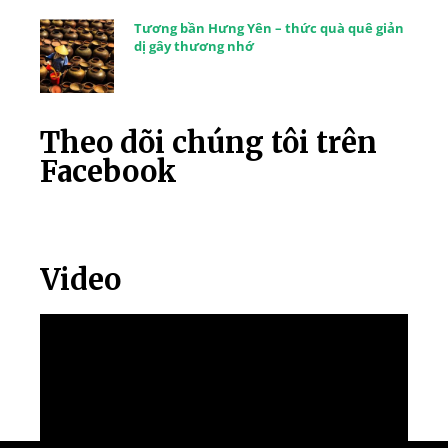
Tương bần Hưng Yên – thức quà quê giản
dị gây thương nhớ
Theo dõi chúng tôi trên
Facebook
Video