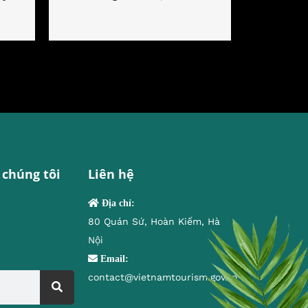
 chúng tôi
Liên hệ
Địa chỉ:
80 Quán Sứ, Hoàn Kiếm, Hà
Nội
Email:
contact@vietnamtourism.gov.vn