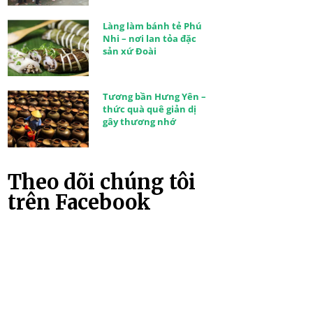
Làng làm bánh tẻ Phú
Nhi – nơi lan tỏa đặc
sản xứ Đoài
Tương bần Hưng Yên –
thức quà quê giản dị
gây thương nhớ
Theo dõi chúng tôi
trên Facebook