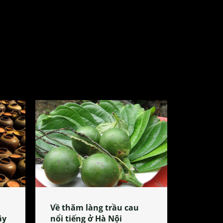
Về thăm làng trầu cau
ây
nổi tiếng ở Hà Nội