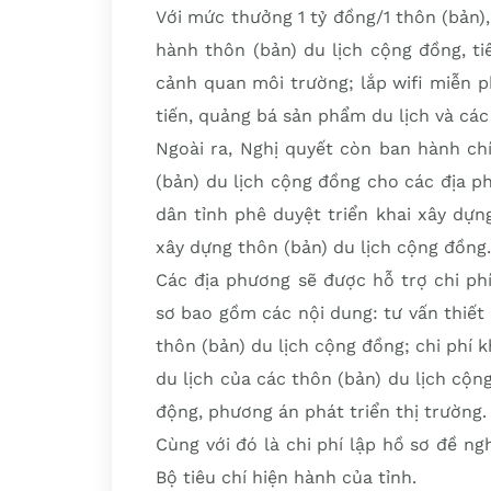
Với mức thưởng 1 tỷ đồng/1 thôn (bản)
hành thôn (bản) du lịch cộng đồng, ti
cảnh quan môi trường; lắp wifi miễn p
tiến, quảng bá sản phẩm du lịch và c
Ngoài ra, Nghị quyết còn ban hành ch
(bản) du lịch cộng đồng cho các địa 
dân tỉnh phê duyệt triển khai xây dựn
xây dựng thôn (bản) du lịch cộng đồng
Các địa phương sẽ được hỗ trợ chi ph
sơ bao gồm các nội dung: tư vấn thiế
thôn (bản) du lịch cộng đồng; chi phí 
du lịch của các thôn (bản) du lịch cộn
động, phương án phát triển thị trường
Cùng với đó là chi phí lập hồ sơ đề n
Bộ tiêu chí hiện hành của tỉnh.