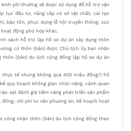
, kinh phí thưởng sẽ được sử dụng để hỗ trợ vận
ếp tục đầu tư, nâng cấp cơ sở vật chất; cải tạo
hí; bảo tồn, phục dựng lễ hội truyền thống; xúc
ác hoạt động phù hợp khác.
ính sách hỗ trợ lập hồ sơ dự án xây dựng thôn
phương có thôn (bản) được Chủ tịch Ủy ban nhân
g thôn (bản) du lịch cộng đồng lập hồ sơ dự án
.
í thực tế nhưng không quá 400 triệu đồng/1 hồ
t kế quy hoạch không gian chức năng, cảnh quan
khảo sát đánh giá tiềm năng phát triển sản phẩm
g đồng; chi phí tư vấn phương án, kế hoạch hoạt
.
ghị công nhận thôn (bản) du lịch cộng đồng theo