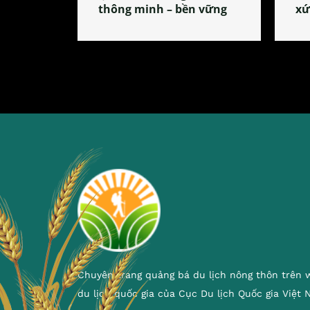
thông minh – bền vững
xứ
Chuyên trang quảng bá du lịch nông thôn trên 
du lịch quốc gia của Cục Du lịch Quốc gia Việt