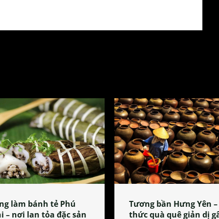
ng làm bánh tẻ Phú
Tương bần Hưng Yên –
i – nơi lan tỏa đặc sản
thức quà quê giản dị g