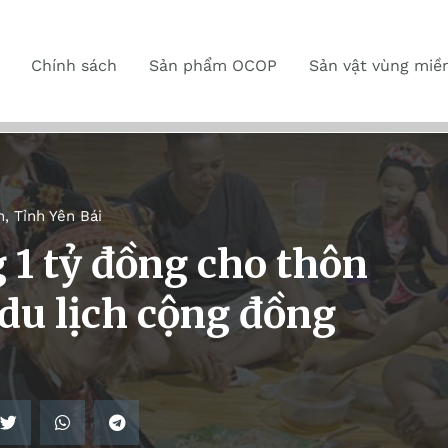
Chính sách
Sản phẩm OCOP
Sản vật vùng miề
n
,
Tỉnh Yên Bái
 1 tỷ đồng cho thôn
 du lịch cộng đồng