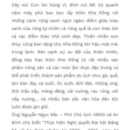
Dãy núi Con Voi hùng vĩ, đỉnh núi Mỏ Vọ quanh
năm mây phủ bao bọc lấy thôn Khe Rồng với
những cánh rừng xanh ngút ngàn; điểm giữa màu
xanh của rừng tự nhiên và rừng quế là con thác lớn
và các điểm thác nhỏ xinh đẹp. Thiên nhiên sơn
thủy cũng ban tặng cho Khe Rồng khí hậu mát mẻ,
trong lành. Bên cạnh sự ưu đãi của thiên nhiên,
đồng bào Dao thôn Khe Rồng có rất nhiều sản
phẩm nông sản và các món ẩm thực đặc trưng có
thể phát triển thành sản phẩm du lịch như: gà, quế,
lợn bản địa, cá suối, ốc suối, ếch đát, nhộng ong,
thịt trâu sấy, măng đắng, cải nương, rau rừng, xôi
nếp nương… và nhiều bản sắc văn hóa dân tộc
luôn được gìn giữ.
Ông Nguyễn Ngọc Bắc – Phó Chủ tịch UBND xã An
Bình cho biết: “Thực hiện Nghị quyết Đại hội Đảng