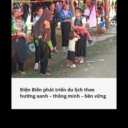
Làng làm bánh tẻ Phú Nhi – nơi lan
vững
tỏa đặc sản xứ Đoài