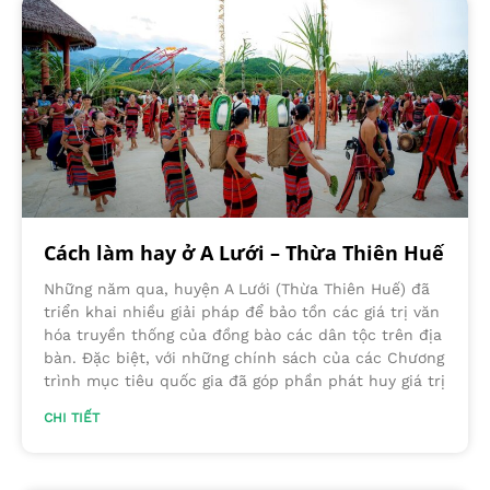
Cách làm hay ở A Lưới – Thừa Thiên Huế
Những năm qua, huyện A Lưới (Thừa Thiên Huế) đã
triển khai nhiều giải pháp để bảo tồn các giá trị văn
hóa truyền thống của đồng bào các dân tộc trên địa
bàn. Đặc biệt, với những chính sách của các Chương
trình mục tiêu quốc gia đã góp phần phát huy giá trị
CHI TIẾT