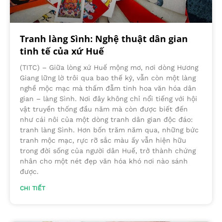
Tranh làng Sình: Nghệ thuật dân gian
tinh tế của xứ Huế
(TITC) – Giữa lòng xứ Huế mộng mơ, nơi dòng Hương
Giang lững lờ trôi qua bao thế kỷ, vẫn còn một làng
nghề mộc mạc mà thấm đẫm tinh hoa văn hóa dân
gian – làng Sình. Nơi đây không chỉ nổi tiếng với hội
vật truyền thống đầu năm mà còn được biết đến
như cái nôi của một dòng tranh dân gian độc đáo:
tranh làng Sình. Hơn bốn trăm năm qua, những bức
tranh mộc mạc, rực rỡ sắc màu ấy vẫn hiện hữu
trong đời sống của người dân Huế, trở thành chứng
nhân cho một nét đẹp văn hóa khó nơi nào sánh
được.
CHI TIẾT