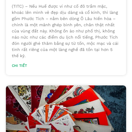
(TITC) – Nếu Huế được ví như cố đô trầm mặc,
khoác lên mình vẻ đẹp dịu dàng và cổ kính, thì làng
gốm Phước Tích – nằm bên dòng Ô Lâu hiền hòa –
chính là một mảnh ghép bình yên, chân thật nhất
của vùng đất này. Không ồn ào như phố thị, không
náo nức như các điểm du lịch nổi tiếng, Phước Tích
đón người ghé thăm bằng sự từ tốn, mộc mạc và cái
tình rất riêng của một làng nghề đã tồn tại hơn 5
thế kỷ.
CHI TIẾT