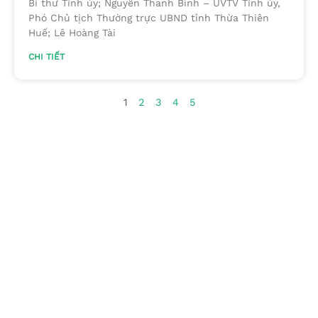
Bí thư Tỉnh ủy; Nguyễn Thanh Bình – UVTV Tỉnh ủy,
Phó Chủ tịch Thường trực UBND tỉnh Thừa Thiên
Huế; Lê Hoàng Tài
CHI TIẾT
1
2
3
4
5
Chuyên trang quảng bá du lịch nông thôn trên website
du lịch quốc gia của Cục Du lịch Quốc gia Việt Nam