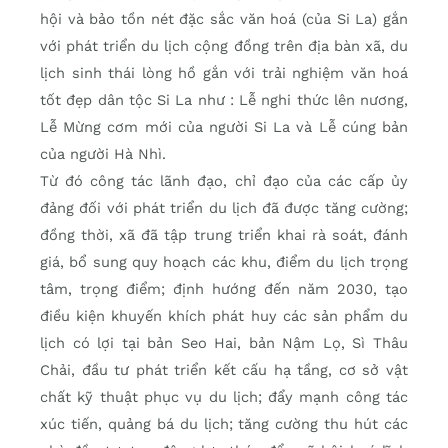
hội và bảo tồn nét đặc sắc văn hoá (của Si La) gắn
với phát triển du lịch cộng đồng trên địa bàn xã, du
lịch sinh thái lòng hồ gắn với trải nghiệm văn hoá
tốt đẹp dân tộc Si La như : Lễ nghi thức lên nương,
Lễ Mừng cơm mới của người Si La và Lễ cúng bản
của người Hà Nhì.
Từ đó công tác lãnh đạo, chỉ đạo của các cấp ủy
đảng đối với phát triển du lịch đã được tăng cường;
đồng thời, xã đã tập trung triển khai rà soát, đánh
giá, bổ sung quy hoạch các khu, điểm du lịch trọng
tâm, trọng điểm; định hướng đến năm 2030, tạo
điều kiện khuyến khích phát huy các sản phẩm du
lịch có lợi tại bản Seo Hai, bản Nậm Lọ, Sì Thâu
Chải, đầu tư phát triển kết cấu hạ tầng, cơ sở vật
chất kỹ thuật phục vụ du lịch; đẩy mạnh công tác
xúc tiến, quảng bá du lịch; tăng cường thu hút các