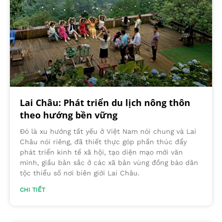
Lai Châu: Phát triển du lịch nông thôn
theo hướng bền vững
Đó là xu hướng tất yếu ở Việt Nam nói chung và Lai
Châu nói riêng, đã thiết thực góp phần thúc đẩy
phát triển kinh tế xã hội, tạo diện mạo mới văn
minh, giầu bản sắc ở các xã bản vùng đồng bào dân
tộc thiểu số nơi biên giới Lai Châu.
CHI TIẾT