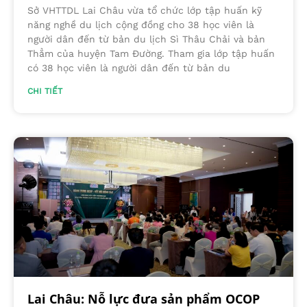
Sở VHTTDL Lai Châu vừa tổ chức lớp tập huấn kỹ
năng nghề du lịch cộng đồng cho 38 học viên là
người dân đến từ bản du lịch Sì Thâu Chải và bản
Thẳm của huyện Tam Đường. Tham gia lớp tập huấn
có 38 học viên là người dân đến từ bản du
CHI TIẾT
Lai Châu: Nỗ lực đưa sản phẩm OCOP