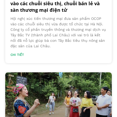
vào các chuỗi siêu thị, chuỗi bán lẻ và
sàn thương mại điện tử
Hội nghị xúc tiến thương mại đưa sản phẩm OCOP
vào các chuỗi siêu thị vừa được tổ chức tại Hà Nội.
Công ty cổ phần truyền thông và thương mại dịch vụ
Tây Bắc TV (thành phố Lai Châu) với vai trò là kết
nối đã nỗ lực giúp bà con Tây Bắc tiêu thụ nông sản
đặc sản của Lai Châu.
CHI TIẾT