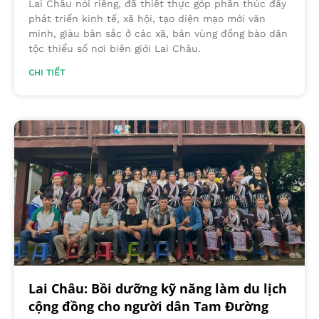
Lai Châu nói riêng, đã thiết thực góp phần thúc đẩy
phát triển kinh tế, xã hội, tạo diện mạo mới văn
minh, giàu bản sắc ở các xã, bản vùng đồng bào dân
tộc thiểu số nơi biên giới Lai Châu.
CHI TIẾT
Lai Châu: Bồi dưỡng kỹ năng làm du lịch
cộng đồng cho người dân Tam Đường