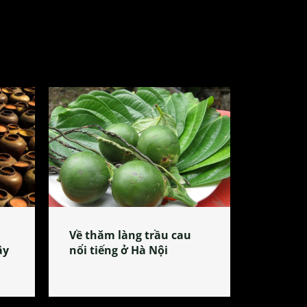
Về thăm làng trầu cau
ây
nổi tiếng ở Hà Nội