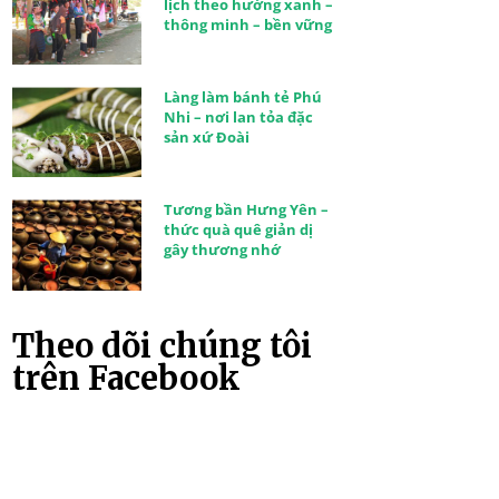
lịch theo hướng xanh –
thông minh – bền vững
Làng làm bánh tẻ Phú
Nhi – nơi lan tỏa đặc
sản xứ Đoài
Tương bần Hưng Yên –
thức quà quê giản dị
gây thương nhớ
Theo dõi chúng tôi
trên Facebook