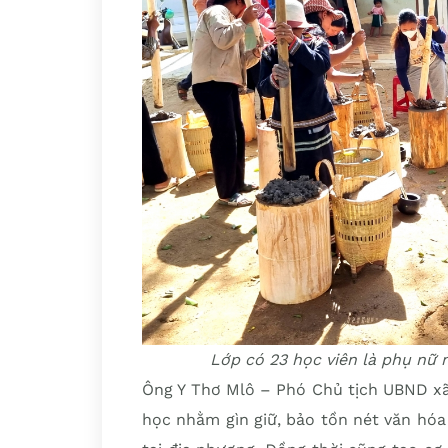
Lớp có 23 học viên là phụ nữ
Ông Y Thơ Mlô – Phó Chủ tịch UBND xã 
học nhằm gìn giữ, bảo tồn nét văn hó