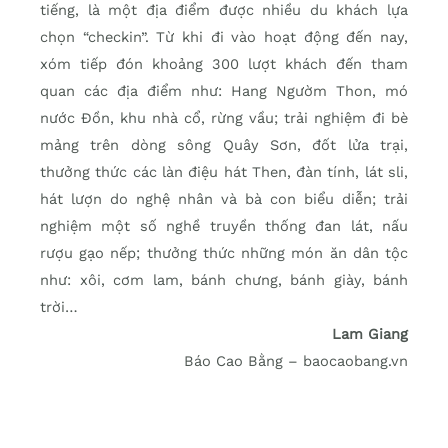
tiếng, là một địa điểm được nhiều du khách lựa
chọn “checkin”. Từ khi đi vào hoạt động đến nay,
xóm tiếp đón khoảng 300 lượt khách đến tham
quan các địa điểm như: Hang Ngườm Thon, mó
nước Đồn, khu nhà cổ, rừng vầu; trải nghiệm đi bè
mảng trên dòng sông Quây Sơn, đốt lửa trại,
thưởng thức các làn điệu hát Then, đàn tính, lát sli,
hát lượn do nghệ nhân và bà con biểu diễn; trải
nghiệm một số nghề truyền thống đan lát, nấu
rượu gạo nếp; thưởng thức những món ăn dân tộc
như: xôi, cơm lam, bánh chưng, bánh giày, bánh
trời…
Lam Giang
Báo Cao Bằng – baocaobang.vn