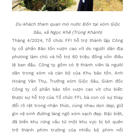
Du khách tham quan mó nước Đồn tại xóm Giộc
Sâu, xã Ngọc Khê (Trùng Khánh)
Tháng 4/2024, Tổ chức FFI hỗ trợ thành lập Công
ty cổ phần Bảo tồn vượn cao vít do người dân địa
phương làm chủ và hỗ trợ 60 triệu đồng vốn điều
lệ ban đầu. Công ty gồm có 9 thành viên là người
dân trong xóm và cán bộ của Khu bảo tồn. Anh
Hoàng Văn Thụ, Trưởng xóm Giộc Sâu, Giám đốc
Công ty cổ phần bảo tồn vượn cao vít cho biết:
Được sự hỗ trợ của Tổ chức FFI, bà con có sự thay
đổi rõ rệt trong nhận thức, cùng nhau dọn dẹp, giữ
gìn vệ sinh đường làng ngõ xóm sạch đẹp. Đặc biệt,
đã biến khu rừng vầu từ một khu vực bị bỏ quên
trở thành phim trường của nhiều bộ phim nổi