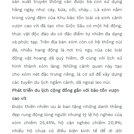
sản xuất truyền thống vẫn được bà con sử dụng
hằng ngày như: cày, bừa, cối, chày… Là xóm nằm
trong vùng đệm của Khu bảo tồn loài và sinh cảnh
vượn cao vít đã tạo cho Giộc Sâu có một hệ động,
thực vật độc đáo do có đặc điểm tự nhiên đa dạng
và phức tạp. Trên địa bàn xóm còn có hệ thống núi
đá, nhiều hang động là nơi trú ngụ của các loài
động vật hoang dã quý hiếm, đi cùng với lịch sử
hình thành xóm làng. Những cảnh quan này tạo
cho xóm nét đặc trưng riêng, là cơ sở để xây dựng
các tuyến du lịch ngắm cảnh, dã ngoại leo núi.
Phát triển du lịch cộng đồng gắn với bảo tồn vượn
cao vít
Được thiên nhiên ưu ái ban tặng những danh thắng
đẹp rung động lòng người nhưng tỷ lệ hộ nghèo của
xóm chiếm 25,45%, hộ cận nghèo chiếm 20,9%;
nhiều hộ chưa có điều kiện kinh tế để di dời