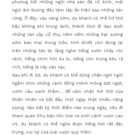
phương bởi những ngôi nhà sàn đá cổ kính, mái
ngói âm dương đều tăm tắp ẩn hiện sau những tán
rừng. Ở đây, vào sáng sớm, du khách có thể hít thở
bầu không khí trong lành, thảnh thơi đi dạo dưới
những tán cây cổ thụ, nêm nếm những hạt sương
sớm ban mai trong trẻo, tinh khiết còn đọng lại
trên những tán lá; lắng nghe tiếng nước chảy róc
rách, tiếng chim hót líu lo, tiếng côn trùng kêu rả
rích, tiếng lá cây xào xạc.
Sau khi đi bộ, du khách có thể dừng chân nghỉ ngơi
ngắm nhìn những cánh đồng mênh mông bát ngát,
vườn vầu xanh thẳm… để cảm nhận hơi thở của
thiên nhiên và bắt đầu một ngày thật nhiều năng
lượng. Vào bất kỳ thời điểm nào trong ngày, nếu đi
tham quan Khu bảo tồn loài và sinh cảnh vượn cao
vít, du khách có thể nghe được tiếng hót rất đặc
trưng, vui tai của loài vượn quý hiếm.