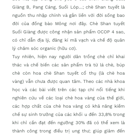
Giàng B, Pang Cáng, Suối Lóp…; chè Shan tuyết là
nguồn thu nhập chính và gắn liền với đời sống bao
đời của đồng bào Mông nơi đây. Chè Shan tuyết
Suối Giàng được công nhận sản phẩm OCOP 4 sao,
có chỉ dẫn địa lý, đăng kí mã vạch và chế độ quản
lý chăm sóc organic (hữu cơ).
Tuy nhiên, hiện nay người dân trồng chè chỉ khai
thác và chế biến các sản phẩm trà từ lá chè, búp
chè còn hoa chè Shan tuyết cổ thụ (là chè hoa
vàng) vẫn chưa được quan tâm. Theo các nhà khoa
học và các bài viết trên các tạp chí nổi tiếng khi
nghiên cứu về các loại chè hoa vàng của thế giới,
các hợp chất của chè hoa vàng có khả năng kiềm
chế sự sinh trưởng của các khối u đến 33,8% trong
khi chỉ cần đạt đến ngưỡng 30% đã có thể xem là
thành công trong điều trị ung thư; giúp giảm đến