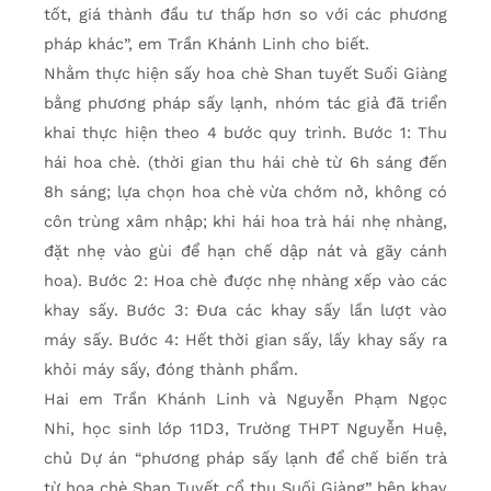
tốt, giá thành đầu tư thấp hơn so với các phương
pháp khác”, em Trần Khánh Linh cho biết.
Nhằm thực hiện sấy hoa chè Shan tuyết Suối Giàng
bằng phương pháp sấy lạnh, nhóm tác giả đã triển
khai thực hiện theo 4 bước quy trình. Bước 1: Thu
hái hoa chè. (thời gian thu hái chè từ 6h sáng đến
8h sáng; lựa chọn hoa chè vừa chớm nở, không có
côn trùng xâm nhập; khi hái hoa trà hái nhẹ nhàng,
đặt nhẹ vào gùi để hạn chế dập nát và gãy cánh
hoa). Bước 2: Hoa chè được nhẹ nhàng xếp vào các
khay sấy. Bước 3: Đưa các khay sấy lần lượt vào
máy sấy. Bước 4: Hết thời gian sấy, lấy khay sấy ra
khỏi máy sấy, đóng thành phẩm.
Hai em Trần Khánh Linh và Nguyễn Phạm Ngọc
Nhi, học sinh lớp 11D3, Trường THPT Nguyễn Huệ,
chủ Dự án “phương pháp sấy lạnh để chế biến trà
từ hoa chè Shan Tuyết cổ thụ Suối Giàng” bên khay