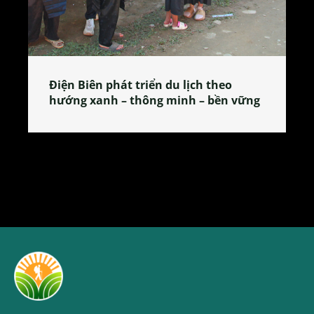
Làng làm bánh tẻ Phú Nhi – nơi lan
tỏa đặc sản xứ Đoài