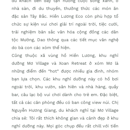
du khách đến đây tận hưởng cuộc sống xanh, ở
nhà sàn, đi du thuyền, thưởng thức các món ăn
đặc sản Tây Bắc. Hiền Lương Eco còn phù hợp tổ
chức sự kiện vui chơi giải trí ngoài trời, tiệc cưới,
trải nghiệm bản sắc văn hóa cộng đồng các dân
tộc Mường, Dao thông qua các tiết mục văn nghệ
do bà con các xóm thể hiện.
Cũng thuộc xã vùng hồ Hiền Lương, khu nghỉ
dưỡng Mơ Village và Xoan Retreat ở xóm Mơ là
những điểm đến “hot” được nhiều gia đình, nhóm
bạn lựa chọn. Các khu nghỉ dưỡng này có hồ bơi
ngoài trời, khu vườn, sân hiên và nhà hàng, quầy
bar, câu lạc bộ vui chơi dành cho trẻ em. Đặc biệt,
tất cả các căn phòng đều có ban công view núi. Chị
Nguyễn Hương Giang, du khách nghỉ tại Mơ Village
chia sẻ: Tôi rất thích không gian và cảnh đẹp ở khu
nghỉ dưỡng này. Mọi góc chụp đều rất chill với tiền