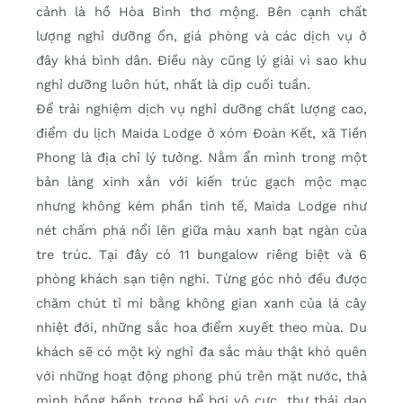
cảnh là hồ Hòa Bình thơ mộng. Bên cạnh chất
lượng nghỉ dưỡng ổn, giá phòng và các dịch vụ ở
đây khá bình dân. Điều này cũng lý giải vì sao khu
nghỉ dưỡng luôn hút, nhất là dịp cuối tuần.
Để trải nghiệm dịch vụ nghỉ dưỡng chất lượng cao,
điểm du lịch Maida Lodge ở xóm Đoàn Kết, xã Tiền
Phong là địa chỉ lý tưởng. Nằm ẩn mình trong một
bản làng xinh xắn với kiến trúc gạch mộc mạc
nhưng không kém phần tinh tế, Maida Lodge như
nét chấm phá nổi lên giữa màu xanh bạt ngàn của
tre trúc. Tại đây có 11 bungalow riêng biệt và 6
phòng khách sạn tiện nghi. Từng góc nhỏ đều được
chăm chút tỉ mỉ bằng không gian xanh của lá cây
nhiệt đới, những sắc hoa điểm xuyết theo mùa. Du
khách sẽ có một kỳ nghỉ đa sắc màu thật khó quên
với những hoạt động phong phú trên mặt nước, thả
mình bồng bềnh trong bể bơi vô cực, thư thái dạo